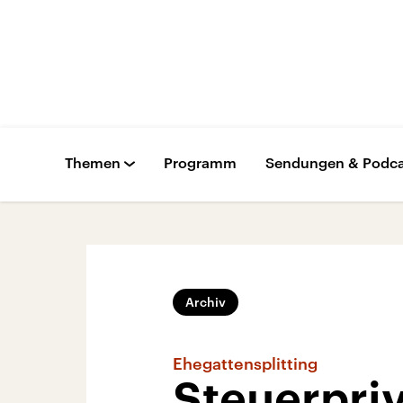
Themen
Programm
Sendungen & Podca
Archiv
Ehegattensplitting
Steuerpriv