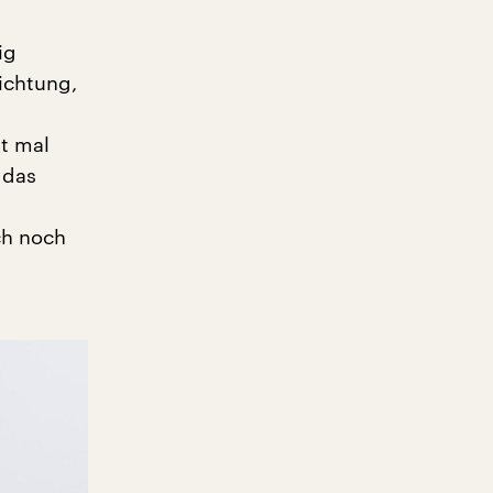
ig
ichtung,
ht mal
 das
ch noch