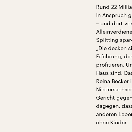
Rund 22 Millia
In Anspruch g
– und dort vo
Alleinverdien
Splitting spar
„Die decken s
Erfahrung, da
profitieren. U
Haus sind. Da
Reina Becker i
Niedersachsen.
Gericht gegen
dagegen, dass 
anderen Lebe
ohne Kinder.