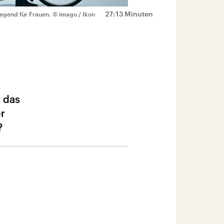
27:13 Minuten
egend für Frauen.
© imago / Ikon
 das
er
?