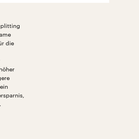
plitting
same
r die
r
 höher
gere
ein
rsparnis,
.