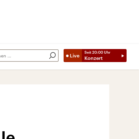
Seit
20:00
Uhr
Live
Konzert
lle