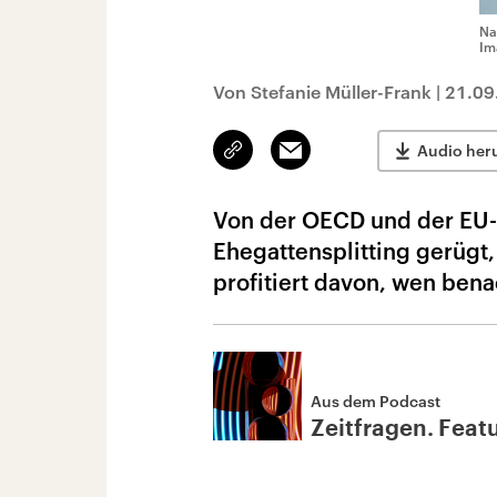
Na
Im
Von Stefanie Müller-Frank
|
21.09
Link
Email
Audio her
kopieren/teilen
Von der OECD und der EU-
Ehegattensplitting gerügt,
profitiert davon, wen benac
Aus dem Podcast
Zeitfragen. Feat