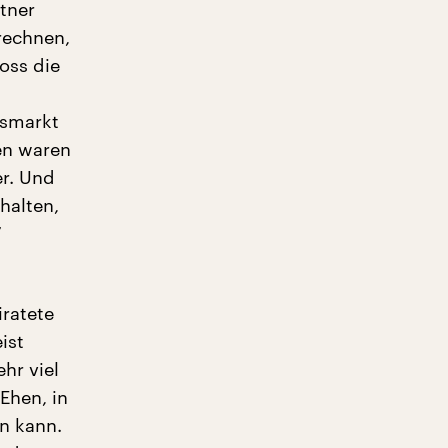
rtner
rechnen,
oss die
tsmarkt
en waren
er. Und
halten,
“
iratete
ist
hr viel
Ehen, in
en kann.