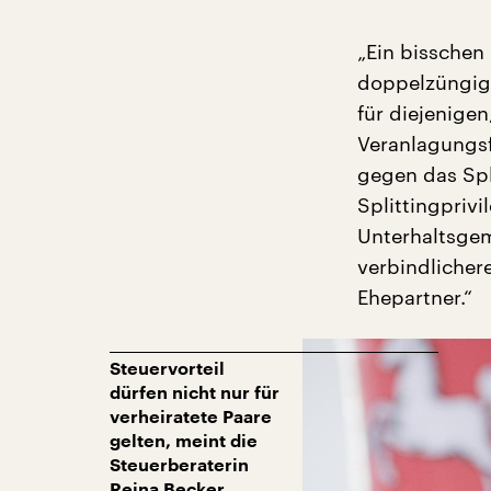
„Ein bisschen
doppelzüngig 
für diejenigen
Veranlagungsf
gegen das Spl
Splittingprivi
Unterhaltsgem
verbindlicher
Ehepartner.“
Steuervorteil
dürfen nicht nur für
verheiratete Paare
gelten, meint die
Steuerberaterin
Reina Becker.