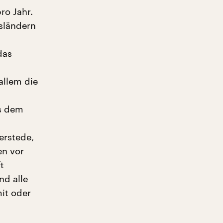
ro Jahr.
sländern
das
allem die
g
us dem
erstede,
en vor
t
nd alle
it oder