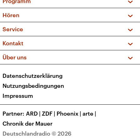
Programm
Vorschau und Rückschau
Hören
Sendungen und Podcasts
Livestream
Service
Musikliste
Frequenzen (UKW + DAB+)
FAQ
Kontakt
Kakadu – Das Kinderprogramm
Apps
Archiv
Hörerservice
Über uns
Newsletter
Social Media
Deutschlandradio
RSS
Datenschutzerklärung
Presse
Veranstaltungen
Nutzungsbedingungen
Karriere
Impressum
Transparenz
Korrekturen und Richtigstellungen
Partner
ARD
|
ZDF
|
Phoenix
|
arte
|
Barrierefreiheit
Chronik der Mauer
Deutschlandradio © 2026