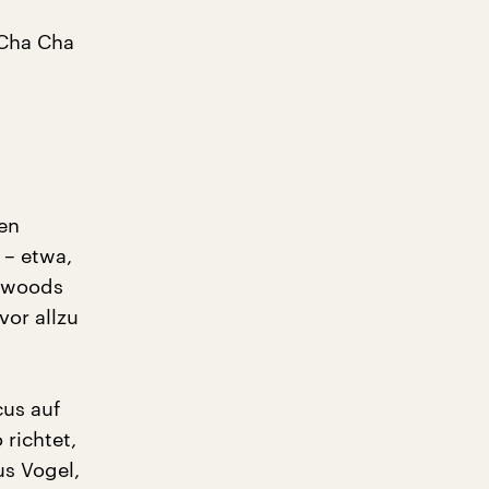
 Cha Cha
en
 – etwa,
lywoods
vor allzu
cus auf
richtet,
us Vogel,