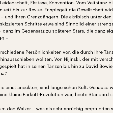
t Leidenschaft, Ekstase, Konvention. Vom Veitstanz b
ett bis zur Revue. Er spiegelt die Gesellschaft wid
 – und ihren Grenzgängern. Die akribisch unter den
skizzierten Schritte etwa sind Sinnbild einer streng
– ganz im Gegensatz zu späteren Stars, die ganz ei
en –
erschiedene Persönlichkeiten vor, die durch ihre Tän
inausschieben wollten. Von Nijinski, der mit versc
gespielt hat in seinen Tänzen bis hin zu David Bowie
na.“
die einst aneckten, sind lange schon Kult. Genauso w
ine kleine Parkett-Revolution war, heute Standard is
 um den Walzer – was als sehr anrüchig empfunden