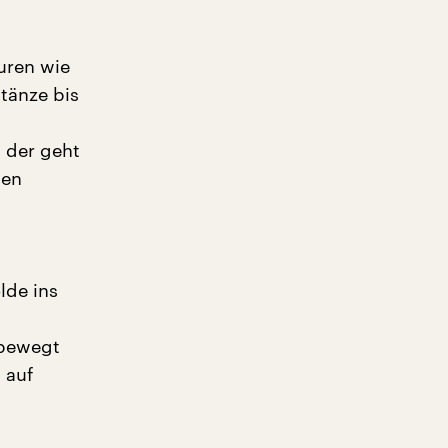
uren wie
tänze bis
 der geht
den
lde ins
 bewegt
 auf