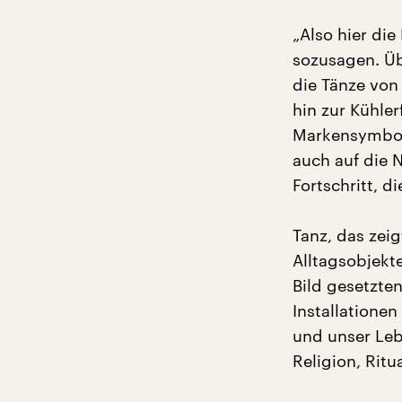
„Also hier di
sozusagen. Üb
die Tänze von
hin zur Kühle
Markensymbol 
auch auf die 
Fortschritt, d
Tanz, das zeig
Alltagsobjekt
Bild gesetzten
Installatione
und unser Le
Religion, Ritu