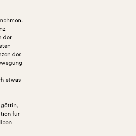
u nehmen.
anz
n der
teten
enzen des
 Bewegung
ch etwas
göttin,
tion für
lleen