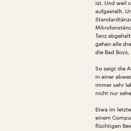
ist. Und weil 
aufgestellt. U
Standardtänze
Mikrofonständ
Tanz abgehalte
gehen alle dre
die Bad Boys,
So zeigt die 
in einer abwe
immer sehr le
nicht nur seh
Etwa im letz
einem Compute
flüchtigen Be