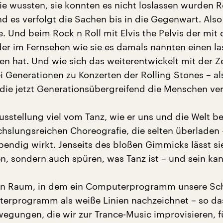
sie wussten, sie konnten es nicht loslassen wurden 
nd es verfolgt die Sachen bis in die Gegenwart. Also
. Und beim Rock n Roll mit Elvis the Pelvis der mit
er im Fernsehen wie sie es damals nannten einen la
n hat. Und wie sich das weiterentwickelt mit der Zei
i Generationen zu Konzerten der Rolling Stones – al
 die jetzt Generationsübergreifend die Menschen ver
Ausstellung viel vom Tanz, wie er uns und die Welt b
chslungsreichen Choreografie, die selten überladen 
bendig wirkt. Jenseits des bloßen Gimmicks lässt si
en, sondern auch spüren, was Tanz ist – und sein kan
ten Raum, in dem ein Computerprogramm unsere Sch
rprogramm als weiße Linien nachzeichnet – so da
wegungen, die wir zur Trance-Music improvisieren, f