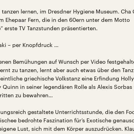
 tanzen lernen, im Dresdner Hygiene Museum. Cha
m Ehepaar Fern, die in den 60ern unter dem Motto
e“ erste TV Tanzstunden präsentierten.
aki – per Knopfdruck …
genen Bemühungen auf Wunsch per Video festgehalt
ernt zu tanzen, lernt aber auch etwas über den Tanz
eintliche griechische Volkstanz eine Erfindung Hol
 Quinn in seiner legendären Rolle als Alexis Sorbas 
ritten zu bewahren…
ungsreich gestaltete Unterrichtsstunde, die den Fo
ischee bedrohte Faszination für’s Exotische genauso 
reigene Lust, sich mit dem Körper auszudrücken. Kla