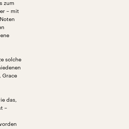
is zum
er – mit
 Noten
en
gene
ze solche
hiedenen
, Grace
ie das,
t –
 worden