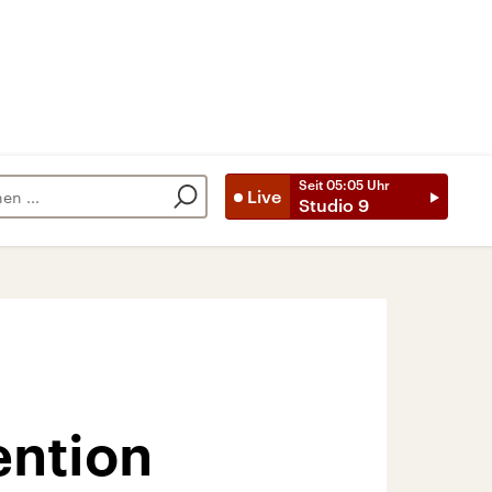
Seit
05:05
Uhr
Live
Studio 9
ention