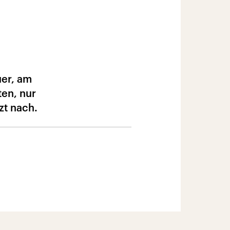
uer, am
ten, nur
zt nach.