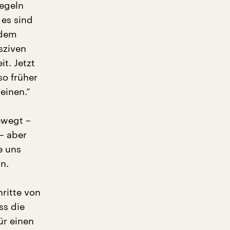
Regeln
 es sind
 dem
sziven
t. Jetzt
so früher
einen.“
ewegt –
– aber
e uns
n.
ritte von
ss die
ür einen