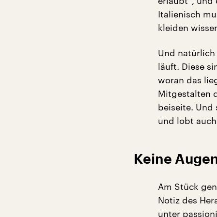
erlaubt“, und
Italienisch mu
kleiden wisse
Und natürlich 
läuft. Diese s
woran das lieg
Mitgestalten d
beiseite. Und 
und lobt auch
Keine Augen
Am Stück geno
Notiz des Her
unter passion