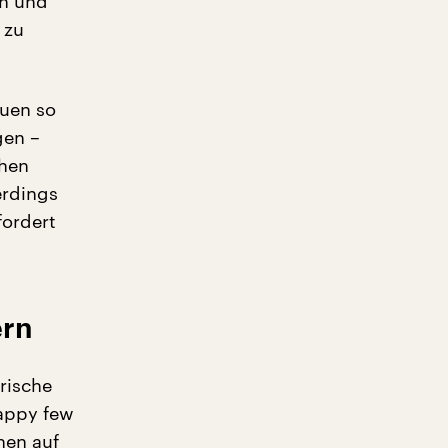
ch und
 zu
auen so
gen –
chen
erdings
fordert
ern
rische
happy few
hen auf