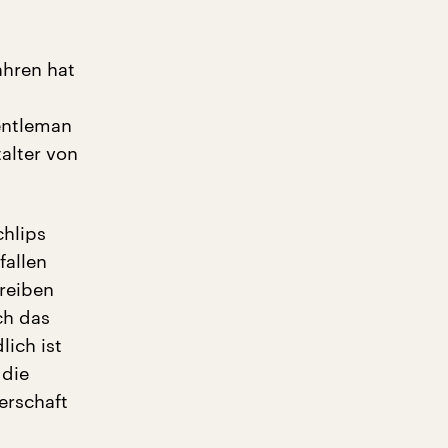
ahren hat
Gentleman
alter von
chlips
fallen
reiben
ch das
lich ist
 die
erschaft