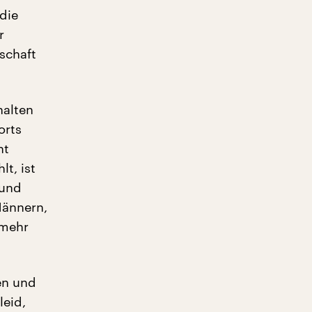
 die
r
schaft
halten
orts
ht
t, ist
 und
Männern,
 mehr
en und
leid,