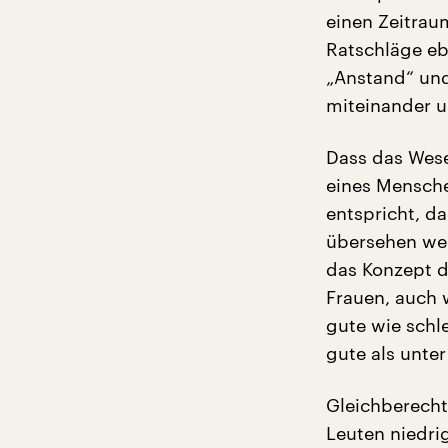
einen Zeitraum
Ratschläge eb
„Anstand“ und
miteinander 
Dass das Wese
eines Mensche
entspricht, da
übersehen wer
das Konzept d
Frauen, auch 
gute wie schl
gute als unte
Gleichberecht
Leuten niedrig