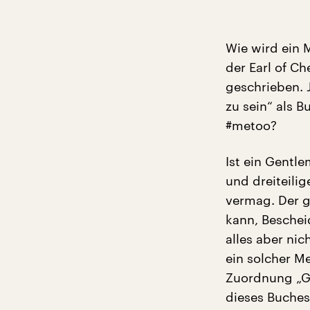
Wie wird ein 
der Earl of C
geschrieben. J
zu sein“ als 
#metoo?
Ist ein Gentl
und dreiteilig
vermag. Der g
kann, Bescheid
alles aber nic
ein solcher M
Zuordnung „Ge
dieses Buches