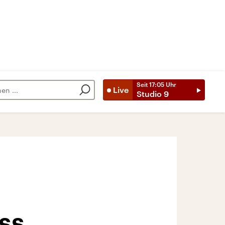
Seit
17:05
Uhr
Live
Studio 9
ss