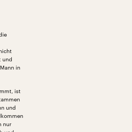
die
nicht
t und
 Mann in
ammt, ist
 stammen
nn und
ollkommen
n nur