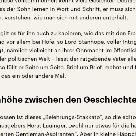
 diese Vollkommenheit kennt viele Gesichter: Deuts
ss der Sohn lernen in Wort und Schrift, er muss sich
n, verstehen, wie man sich mit anderen unterhält.
gilt es für ihn auch zu kapieren, wie das mit den Fr
ind vor allem bei Hofe, so Lord Stanhope, voller Intri
t, nämlich vielleicht an ihrer Ohnmacht im öffentli
er politischen Welt – lässt der ratgebende Vater all
so füllt er Seite um Seite, Brief um Brief, mahnt und 
 das ein oder andere Mal.
höhe zwischen den Geschlecht
ssen ist dieses „Belehrungs-Stakkato“, so die edito
ausgebers Horst Lauinger, „wohl nur etwas für die 
ierten Gentleman-Aspiranten“. Aber in kleine Häppc