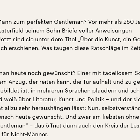
Mann zum perfekten Gentleman? Vor mehr als 250 J
hesterfield seinem Sohn Briefe voller Anweisungen
etzt sind sie unter dem Titel „Über die Kunst, ein 
Buch erschienen. Was taugen diese Ratschläge im Zeit
eman heute noch gewünscht? Einer mit tadellosem S
em Anzug, der reiten kann, die Tür aufhält und zu ge
ebildet ist, in mehreren Sprachen plaudern und sch
 weiß über Literatur, Kunst und Politik – und der si
ht allzu sehr heraushängen lässt: Nun, selbstverständ
ensch heute gewünscht. Und zwar am liebsten ohne
ntleman“ – das öffnet dann auch den Kreis der Les
 für Nicht-Männer.