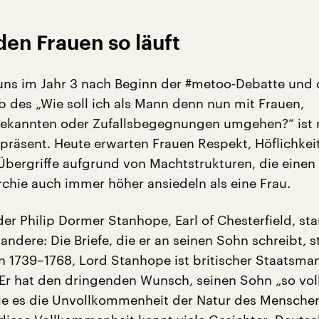
den Frauen so läuft
uns im Jahr 3 nach Beginn der #metoo-Debatte und 
ob des „Wie soll ich als Mann denn nun mit Frauen,
Bekannten oder Zufallsbegegnungen umgehen?“ ist 
präsent. Heute erwarten Frauen Respekt, Höflichkei
Übergriffe aufgrund von Machtstrukturen, die einen
rchie auch immer höher ansiedeln als eine Frau.
der Philip Dormer Stanhope, Earl of Chesterfield, st
 andere: Die Briefe, die er an seinen Sohn schreibt,
n 1739–1768, Lord Stanhope ist britischer Staatsma
r. Er hat den dringenden Wunsch, seinen Sohn „so v
e es die Unvollkommenheit der Natur des Mensche