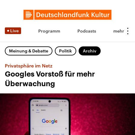
Live
Programm
Podcasts
Meinung & Debatte
Politik
Archiv
Privatsphäre im Netz
Googles Vorstoß für mehr
Überwachung