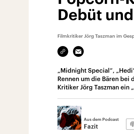
Debüt und
Filmkritiker Jörg Taszman im Ges
Link
Email
kopieren/teilen
„Midnight Special“, „Hedi“
Rennen um die Bären bei de
Kritiker Jörg Taszman ein 
Aus dem Podcast
Fazit