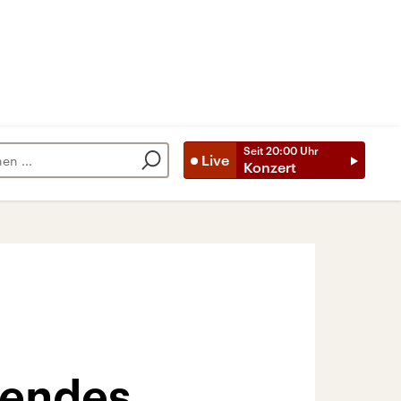
Seit
20:00
Uhr
Live
Konzert
hendes