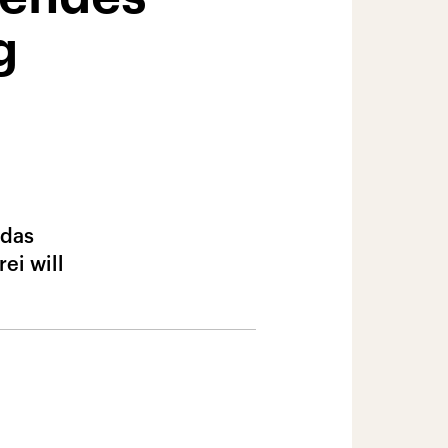
g
 das
ei will