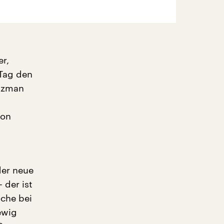
er,
-Tag den
aszman
von
der neue
 der ist
che bei
ewig