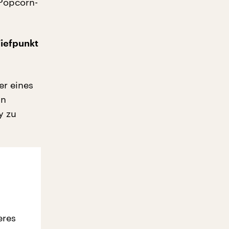
 Popcorn-
Tiefpunkt
er eines
in
y zu
eres