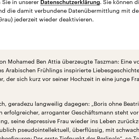
 Sie in unserer
Datenschutzerklärung
. Sie können d
nd die damit verbundene Datenübermittlung mit d
Grau) jederzeit wieder deaktivieren.
von Mohamed Ben Attia überzeugte Taszman: Eine v
s Arabischen Frühlings inspirierte Liebesgeschichte
r, der sich kurz vor seiner Hochzeit in eine junge Fr
ch, geradezu langweilig dagegen: „Boris ohne Beatr
in erfolgreicher, arroganter Geschäftsmann steht vor
ng, seine depressive Frau wieder ins Leben zurückz
aublich pseudointellektuell, überflüssig, mit schwac
cheefiguren: Der erste Tiefpunkt der Berlinale“, so 