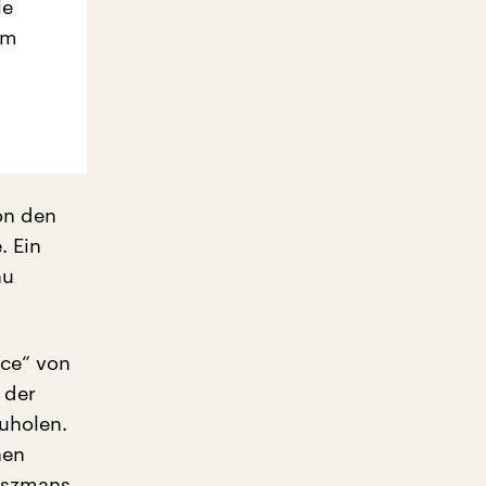
ie
em
on den
. Ein
au
ice“ von
 der
uholen.
hen
Taszmans