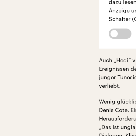
dazu lesen
Anzeige u
Schalter (
Auch „Hedi“ 
Ereignissen de
junger Tunesie
verliebt.
Wenig glückli
Denis Cote. E
Herausforderu
„Das ist ungl
Dialogen, Klis