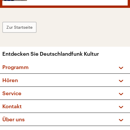
Zur Startseite
Entdecken Sie Deutschlandfunk Kultur
Programm
Vorschau und Rückschau
Hören
Sendungen und Podcasts
Livestream
Service
Musikliste
Frequenzen (UKW + DAB+)
FAQ
Kontakt
Kakadu – Das Kinderprogramm
Apps
Archiv
Hörerservice
Über uns
Newsletter
Social Media