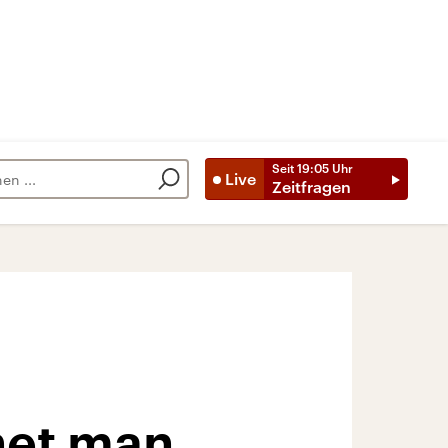
Seit
19:05
Uhr
Live
Zeitfragen
net man