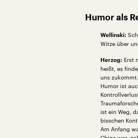
Humor als Re
Scho
Wellinski:
Witze über un
Erst 
Herzog:
heißt, es find
uns zukommt. J
Humor ist auc
Kontrollverlus
Traumaforsche
ist ein Weg, 
bisschen Kont
Am Anfang war
China war, ga