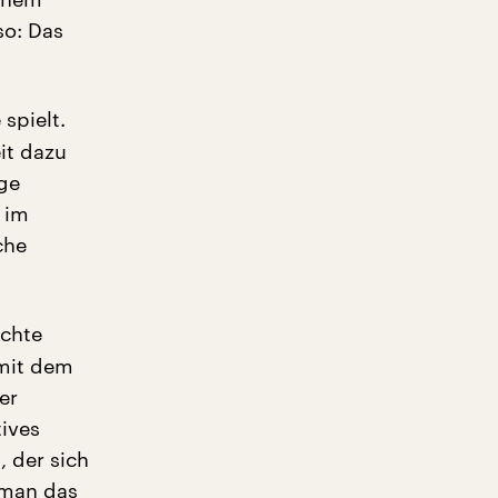
so: Das
spielt.
it dazu
ge
t im
che
ichte
 mit dem
er
tives
, der sich
 man das