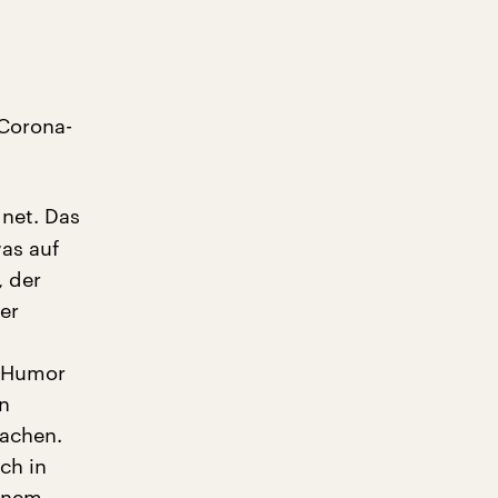
 Corona-
net. Das
was auf
, der
er
. Humor
in
machen.
ch in
einem