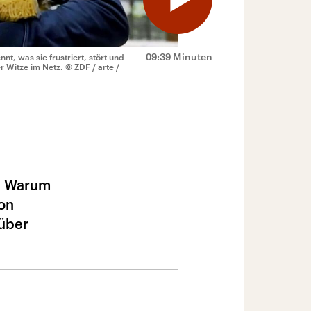
09:39 Minuten
, was sie frustriert, stört und
r Witze im Netz.
© ZDF / arte /
r: Warum
on
 über