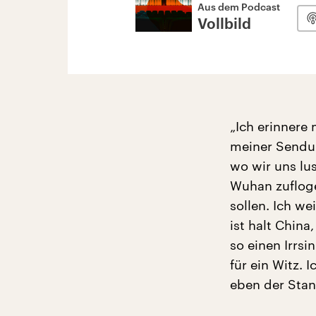
Aus dem Podcast
Vollbild
„Ich erinnere 
meiner Sendun
wo wir uns lu
Wuhan zufloge
sollen. Ich w
ist halt China
so einen Irrs
für ein Witz. 
eben der Stan