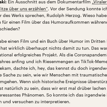
Ein Ausschnitt aus dem Dokumentarfilm
„Virale
ski:
tze über uns erzählen“
. Vor der Sendung konnte ic
r des Werks sprechen, Rudolph Herzog. Wieso habe
ch für einen Film über das Humoraufkommen währen
schieden?
abe einen Film und ein Buch über Humor im Dritten
hat wirklich überhaupt nichts damit zu tun. Das war
ational erfolgreiches Projekt. Als die Coronapandem
Jahres anfing und ich Riesenmengen an TikTok-Meme
kam, dachte ich, hey, das kennst du doch irgendwo
ne Sache zu sein, wie wir Menschen mit traumatisch
mgehen. Wenn sich historische Ereignisse überstür
st natürlich zu sein, dass wir erst mal drüber lachen
nteressantes Phänomen. So konnte ich das irgendwie 
n und versuchen zu interpretieren.