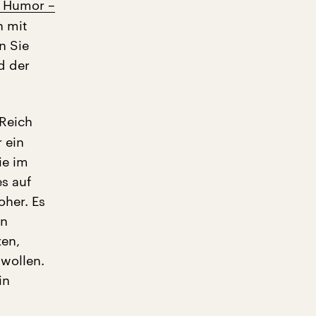
r Humor –
h mit
n Sie
d der
 Reich
 ein
ie im
s auf
her. Es
en
zen,
 wollen.
in