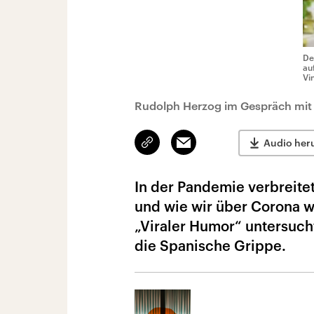
De
au
Vi
Rudolph Herzog im Gespräch mit P
Link
Email
Audio her
kopieren/teilen
In der Pandemie verbreite
und wie wir über Corona w
„Viraler Humor“ untersucht
die Spanische Grippe.