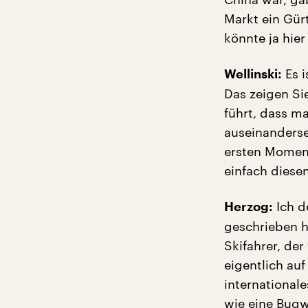
Markt ein Gürt
könnte ja hier
Es i
Wellinski:
Das zeigen Si
führt, dass m
auseinanderset
ersten Moment
einfach diesen
Ich d
Herzog:
geschrieben h
Skifahrer, der
eigentlich auf
international
wie eine Bugw