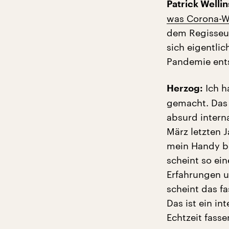
Patrick Wellin
was Corona-Wi
dem Regisseu
sich eigentli
Pandemie ent
Ich h
Herzog:
gemacht. Das 
absurd intern
März letzten 
mein Handy be
scheint so ei
Erfahrungen u
scheint das fa
Das ist ein i
Echtzeit fasse