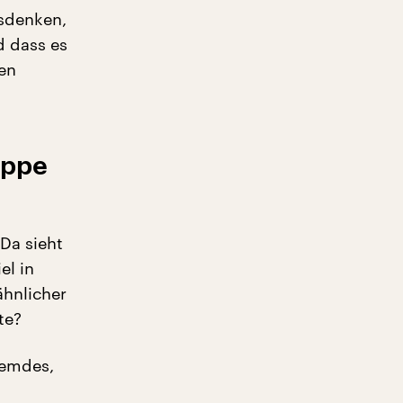
usdenken,
d dass es
en
ippe
Da sieht
el in
ähnlicher
te?
remdes,