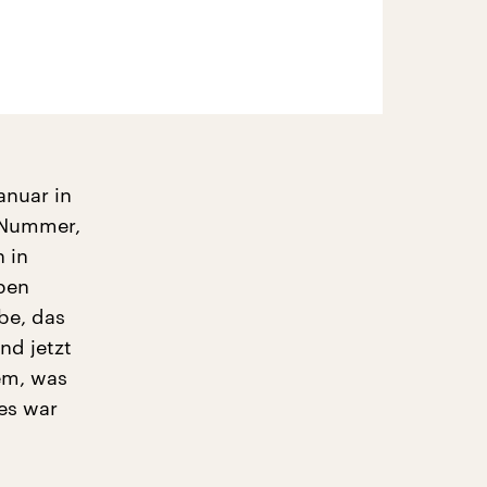
anuar in
e Nummer,
 in
ben
be, das
nd jetzt
em, was
 es war