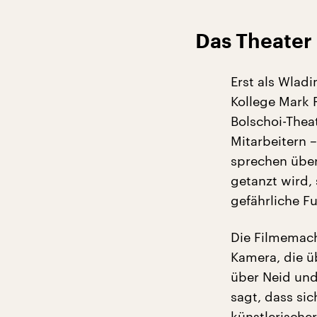
Das Theater i
Erst als Wlad
Kollege Mark 
Bolschoi-Theat
Mitarbeitern 
sprechen über
getanzt wird,
gefährliche F
Die Filmemach
Kamera, die ü
über Neid und
sagt, dass sic
künstlerischer