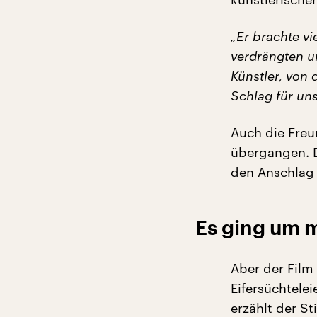
„Er brachte vi
verdrängten u
Künstler, von
Schlag für uns
Auch die Freu
übergangen. D
den Anschlag a
Es ging um m
Aber der Film
Eifersüchtelei
erzählt der S