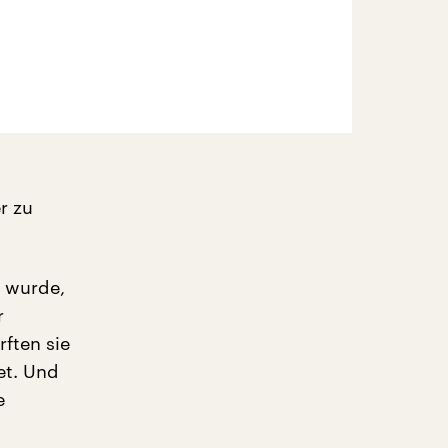
r zu
k wurde,
r
ften sie
et. Und
e