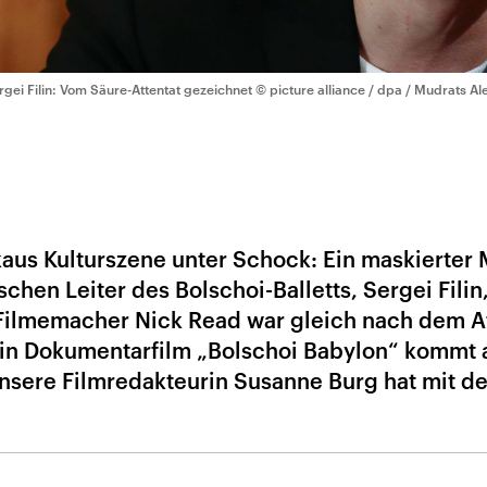
rgei Filin: Vom Säure-Attentat gezeichnet
© picture alliance / dpa / Mudrats A
aus Kulturszene unter Schock: Ein maskierter
chen Leiter des Bolschoi-Balletts, Sergei Filin
e Filmemacher Nick Read war gleich nach dem A
Sein Dokumentarfilm „Bolschoi Babylon“ kommt
Unsere Filmredakteurin Susanne Burg hat mit d