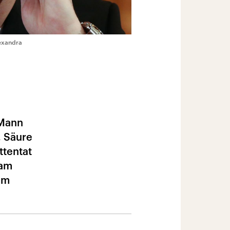
lexandra
 Mann
, Säure
ttentat
 am
em