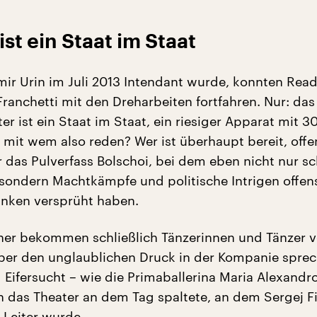
st ein Staat im Staat
imir Urin im Juli 2013 Intendant wurde, konnten Rea
Franchetti mit den Dreharbeiten fortfahren. Nur: das
er ist ein Staat im Staat, ein riesiger Apparat mit 
– mit wem also reden? Wer ist überhaupt bereit, offe
 das Pulverfass Bolschoi, bei dem eben nicht nur s
 sondern Machtkämpfe und politische Intrigen offens
unken versprüht haben.
er bekommen schließlich Tänzerinnen und Tänzer v
ber den unglaublichen Druck in der Kompanie sprec
 Eifersucht – wie die Primaballerina Maria Alexandr
h das Theater an dem Tag spaltete, an dem Sergej Fi
 Leiter wurde.