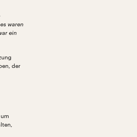
e
 es waren
war ein
tzung
ben, der
s um
lten,