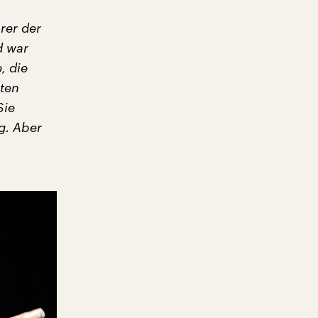
rer der
d war
, die
iten
Sie
g. Aber