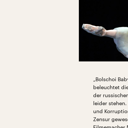
„Bolschoi Baby
beleuchtet di
der russischen
leider stehen
und Korruption
Zensur gewese
Filmemacher 