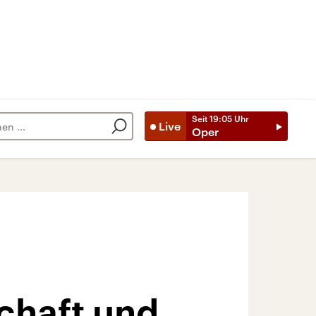
Seit
19:05
Uhr
Live
Oper
chaft und