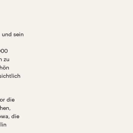
d und sein
3000
n zu
chön
ichtlich
or die
hen,
owa, die
lin