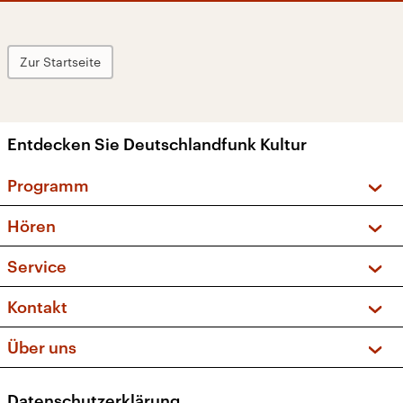
Zur Startseite
Entdecken Sie Deutschlandfunk Kultur
Programm
Vorschau und Rückschau
Hören
Sendungen und Podcasts
Livestream
Service
Musikliste
Frequenzen (UKW + DAB+)
FAQ
Kontakt
Kakadu – Das Kinderprogramm
Apps
Archiv
Hörerservice
Über uns
Newsletter
Social Media
Deutschlandradio
RSS
Datenschutzerklärung