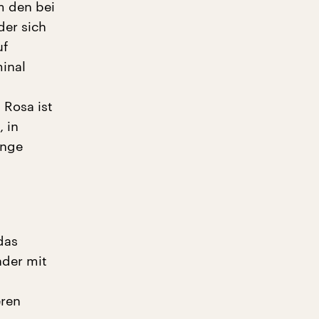
m den bei
der sich
uf
minal
 Rosa ist
, in
änge
das
nder mit
eren