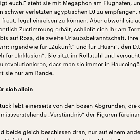
nigt euch!“ steht sie mit Megaphon am Flughafen, u
n schwer verletzten ägyptischen DJ zu empfangen, 
 freut, legal einreisen zu können. Aber obwohl sie a
ntlich Zustimmung erhält, schließt sich ihr am Ter
bis auf Rosa, die zweite Urlaubsbekanntschaft. Ihre
wirr: irgendwie für „Zukunft“ und für „Husni“, den DJ.
für „Inklusion“. Sie sitzt im Rollstuhl und versucht
u revolutionieren; dass man sie immer in Hauseing
iert sie nur am Rande.
r sich allein
 Stück lebt einerseits von den bösen Abgründen, die 
 missverstehende „Verständnis“ der Figuren füreina
ind beide gleich beschissen dran, nur auf einem and