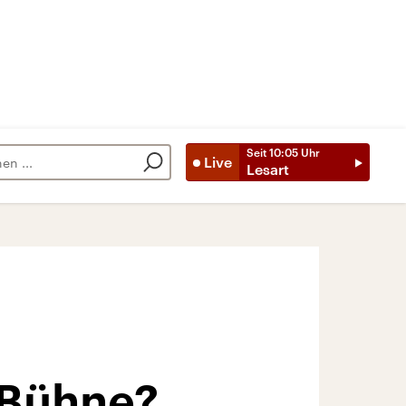
Seit
10:05
Uhr
Live
Lesart
 Bühne?