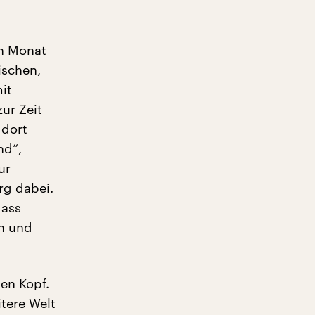
en Monat
ischen,
it
ur Zeit
 dort
nd“,
ur
rg dabei.
dass
en und
den Kopf.
itere Welt