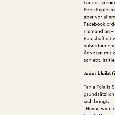
Länder, verei
Bobs Explosio
aber vor allem
Facebook orde
niemand an – 
Botschaft ist 
außerdem noch 
Ägypten mit z
schiebt, irrit
Jeder bleibt fü
Tania Folajis
grundsätzlich
sich bringt:
„Husni, wir s