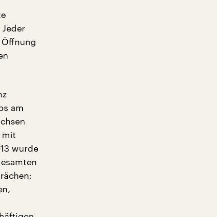
te
. Jeder
e Öffnung
en
nz
ops am
achsen
 mit
013 wurde
gesamten
rächen:
en,
häftigen.