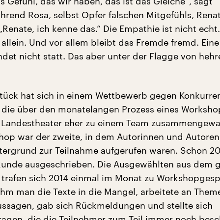
s Gefühl, das wir haben, das ist das Gleiche“, sagt
hrend Rosa, selbst Opfer falschen Mitgefühls, Rena
Renate, ich kenne das.“ Die Empathie ist nicht echt
h allein. Und vor allem bleibt das Fremde fremd. Ein
ndet nicht statt. Das aber unter der Flagge von hehr
 Stück hat sich in einem Wettbewerb gegen Konkurre
 die über den monatelangen Prozess eines Worksh
n Landestheater eher zu einem Team zusammengew
shop war der zweite, in dem Autorinnen und Autoren
tergrund zur Teilnahme aufgerufen waren. Schon 2
 Runde ausgeschrieben. Die Ausgewählten aus dem 
trafen sich 2014 einmal im Monat zu Workshopgesp
 man die Texte in die Mangel, arbeitete an Them
ussagen, gab sich Rückmeldungen und stellte sich
ragen, die die Teilnehmer zum Teil immer noch besc