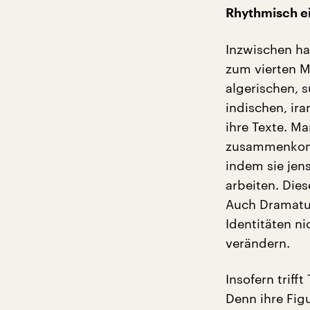
Rhythmisch e
Inzwischen hat
zum vierten M
algerischen, 
indischen, ir
ihre Texte. Ma
zusammenkomm
indem sie jens
arbeiten. Die
Auch Dramatur
Identitäten n
verändern.
Insofern triff
Denn ihre Figu