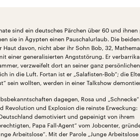
ate sind ein deutsches Pärchen über 60 und ihnen 
hen sie in Ägypten einen Pauschalurlaub. Die beid
er Haut davon, nicht aber ihr Sohn Bob, 32, Mathema
t einer generalisierten Angststörung. Er verbarrika
kammer, verzweifelt dort an seiner ganz persönliche
h in die Luft. Fortan ist er „Salafisten-Bob“; die Elte
t“ sein wollten, werden in einer Talkshow demontier
aubsbekanntschaften dagegen, Rosa und „Schnecke“
nd Revolution und Explosion die reinste Erweckung:
 Deutschland demotiviert und gepeinigt von ihrem
rechtigten, Papa Fall-Agent“ vom Jobcenter, gründe
ge Arbeitslose“. Mit der Parole „Junge Arbeitslose 