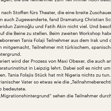
nach Stoffen fürs Theater, die eine breite Zuschaue
n auch Zugewanderte, fand Dramaturg Christian Sc
eridun Zaimoğlu und Fatih Akin nicht viel. Und besc
auf die Beine zu stellen. Beim zweiten Workshop ha
 geborenen Tania Folaji Teilnehmer aus dem Irak und 
n mitgemacht, Teilnehmer mit türkischem, spanisc
ntergrund.
riert wird der Prozess von Maxi Obexer, die auch a
raturinstitut in Leipzig lehrt. Dabei soll es nicht um
en. Tania Folajis Stück hat mit Nigeria nichts zu tun
rianischer Vater so etwas wie die „Teilnahmeberech
 bedeutete.
Migrationshintergrund“ sehen die Teilnehmer durc