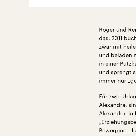
Roger und Ren
das: 2011 buc
zwar mit heil
und beladen mi
in einer Putz
und sprengt sic
immer nur „gu
Für zwei Url
Alexandra, si
Alexandra, in
„Erziehungsbe
Bewegung „Jun