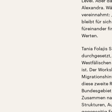
Level. Aber da
Alexandra. Wä
vereinnahmt: „
bleibt für sic
füreinander fi
Werten.
Tania Folajis
durchgesetzt,
Westfälische
ist. Der Work
Migrationshin
diese zweite
Bundesgebiet 
Zusammen nahm
Strukturen, A
gegenseitig F