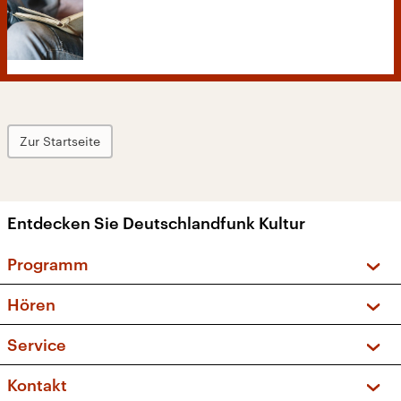
Zur Startseite
Entdecken Sie Deutschlandfunk Kultur
Programm
Vorschau und Rückschau
Hören
Sendungen und Podcasts
Livestream
Service
Musikliste
Frequenzen (UKW + DAB+)
FAQ
Kontakt
Kakadu – Das Kinderprogramm