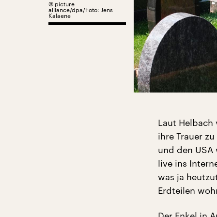
©
picture
alliance/dpa/Foto: Jens
Kalaene
Laut Helbach
ihre Trauer zu
und den USA 
live ins Inte
was ja heutzut
Erdteilen woh
Der Enkel in A