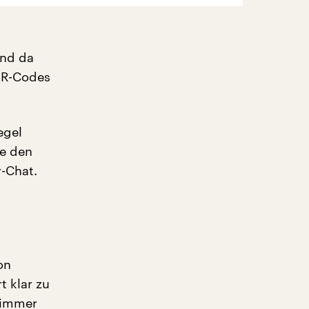
und da
QR-Codes
egel
te den
r-Chat.
on
t klar zu
 immer