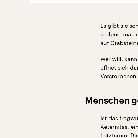
Es gibt sie sc
stolpert man 
auf Grabstein
Wer will, kan
öffnet sich da
Verstorbenen p
Menschen ge
Ist das fragw
Aeternitas, ei
Letzterem. Di