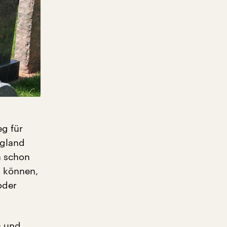
g für
ngland
h schon
n können,
oder
− und