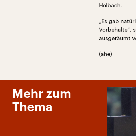
Helbach.
„Es gab natür
Vorbehalte“, 
ausgeräumt w
(ahe)
Mehr zum
Thema