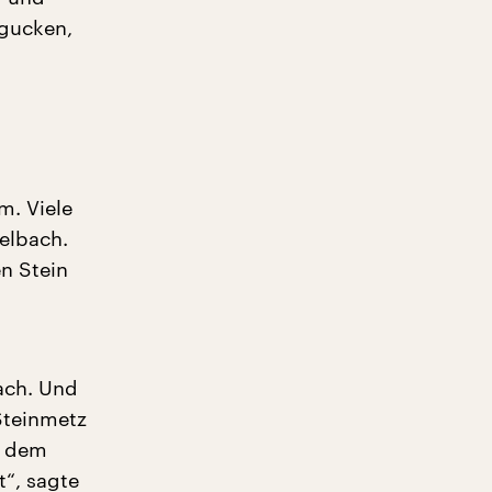
gucken,
m. Viele
elbach.
n Stein
ach. Und
Steinmetz
u dem
t“, sagte