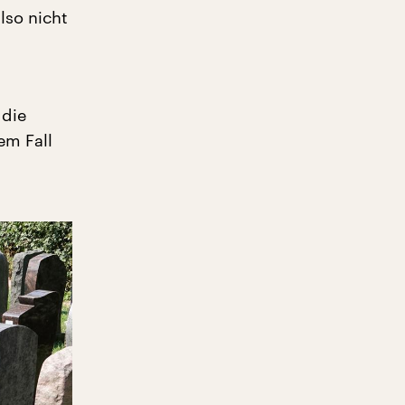
lso nicht
 die
em Fall