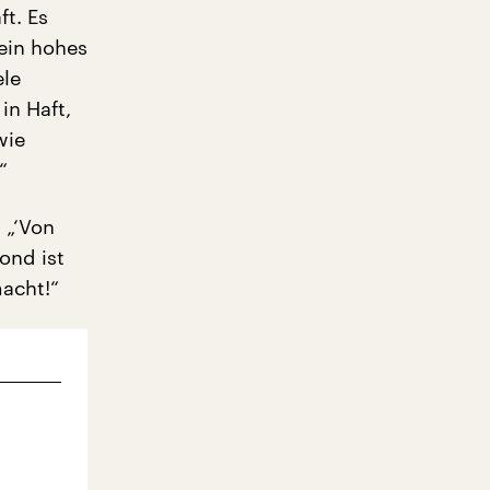
ft. Es
ein hohes
ele
in Haft,
wie
“
 „‘Von
ond ist
macht!“