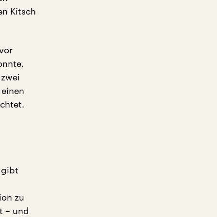
en Kitsch
vor
onnte.
 zwei
 einen
chtet.
 gibt
ion zu
t – und