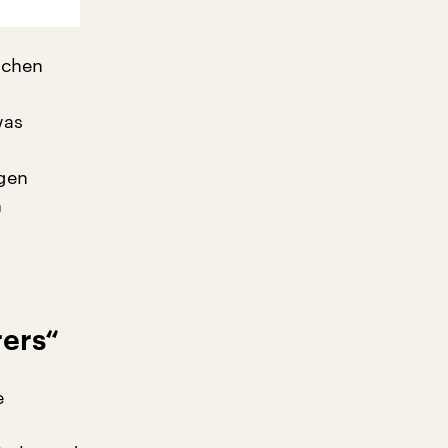
achen
was
ngen
h
rers“
e