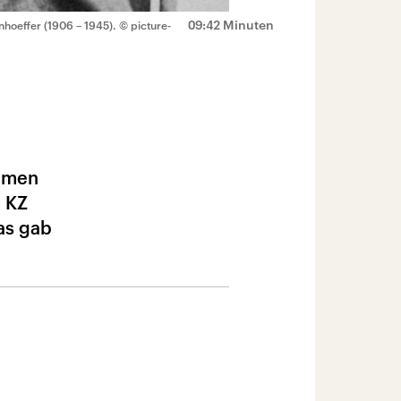
09:42 Minuten
hoeffer (1906 – 1945).
© picture-
ommen
m KZ
as gab