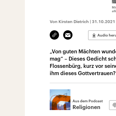
Mi
al
Von Kirsten Dietrich
|
31.10.2021
Link
Email
Audio her
kopieren/teilen
„Von guten Mächten wunde
mag“ – Dieses Gedicht sch
Flossenbürg, kurz vor sei
ihm dieses Gottvertrauen?
Aus dem Podcast
Religionen