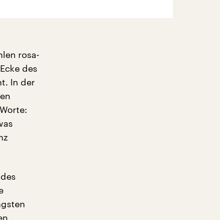
hlen rosa-
 Ecke des
t. In der
ten
 Worte:
was
nz
 des
e
ngsten
en