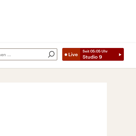
Seit
05:05
Uhr
Live
Studio 9