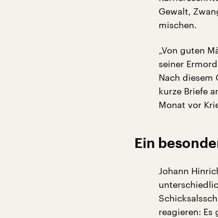
Gewalt, Zwang
mischen.
„Von guten Mä
seiner Ermord
Nach diesem 
kurze Briefe 
Monat vor Kri
Ein besonder
Johann Hinrich
unterschiedli
Schicksalssch
reagieren: Es 