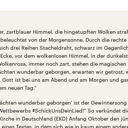
er, zartblauer Himmel, die hingetupften Wolken stra
t beleuchtet von der Morgensonne. Durch die rechte
sich drei Reihen Stacheldraht, schwarz im Gegenlich
 Ecke, vor dem wolkenlosen Himmel, in der dunkels
Wolkenrosa, immer noch zart, stehen die magischen
chten wunderbar geborgen, erwarten wir getrost, 
Gott ist bei uns am Abend und am Morgen und ga
em neuen Tag.“
Mächten wunderbar geborgen‘ ist der Gewinnersong
ettbewerbs #SchickUnsDeinLied!“ So verkündet di
Kirche in Deutschland (EKD) Anfang Oktober den jü
tt eines Textes, in dem sich wie in kaum einem ander