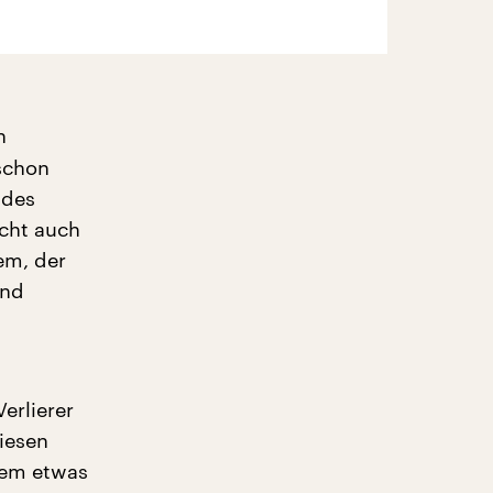
n
schon
 des
icht auch
em, der
und
erlierer
diesen
tdem etwas