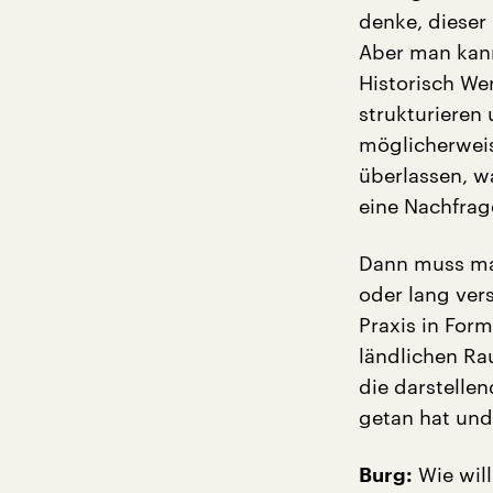
denke, dieser
Aber man kann
Historisch We
strukturieren 
möglicherweis
überlassen, w
eine Nachfrage
Dann muss man
oder lang ver
Praxis in For
ländlichen Ra
die darstellen
getan hat und
Wie will
Burg: