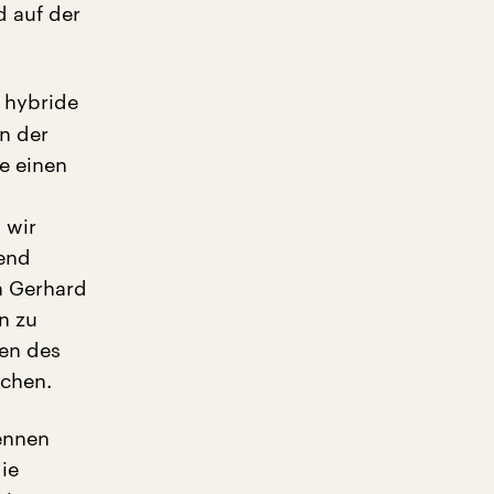
d auf der
r hybride
n der
e einen
 wir
hend
n Gerhard
n zu
en des
achen.
ennen
ie