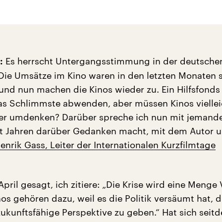
Es herrscht Untergangsstimmung in der deutsche
:
Die Umsätze im Kino waren in den letzten Monaten 
 und nun machen die Kinos wieder zu. Ein Hilfsfonds
das Schlimmste abwenden, aber müssen Kinos vielle
her umdenken? Darüber spreche ich nun mit jemand
it Jahren darüber Gedanken macht, mit dem Autor 
enrik Gass, Leiter der Internationalen Kurzfilmtage
pril gesagt, ich zitiere: „Die Krise wird eine Menge V
os gehören dazu, weil es die Politik versäumt hat, 
 zukunftsfähige Perspektive zu geben.“ Hat sich sei