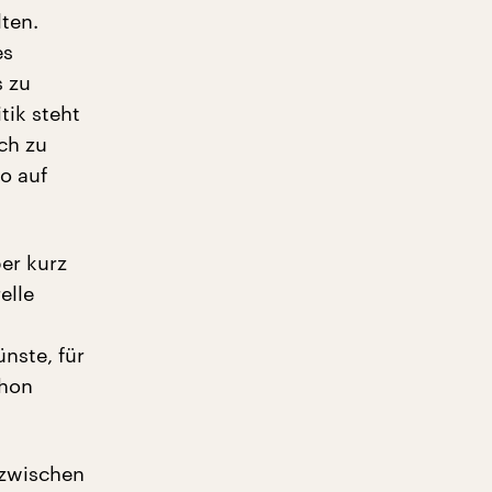
ten.
es
s zu
tik steht
ch zu
o auf
er kurz
elle
nste, für
chon
 zwischen