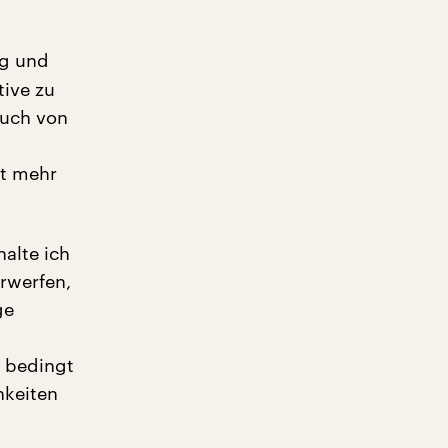
tig und
tive zu
auch von
ht mehr
alte ich
rwerfen,
ge
– bedingt
hkeiten