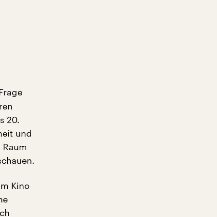
 Frage
hren
s 20.
heit und
en Raum
schauen.
im Kino
he
Ich