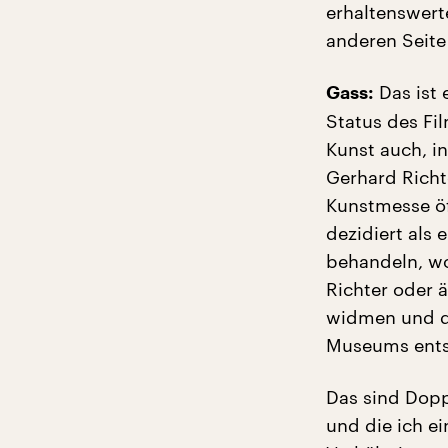
erhaltenswert
anderen Seit
Das ist 
Gass:
Status des Fi
Kunst auch, i
Gerhard Richt
Kunstmesse öff
dezidiert als
behandeln, wo
Richter oder 
widmen und di
Museums entsp
Das sind Dopp
und die ich ei