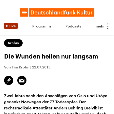
Live
Programm
Podcasts
Archiv
Die Wunden heilen nur langsam
Von Tim Krohn
|
22.07.2013
Email
Link
kopieren/teilen
Zwei Jahre nach den Anschlägen von Oslo und Utöya
gedenkt Norwegen der 77 Todesopfer. Der
rechtsradikale Attentäter Anders Behring Breivik ist
inzwischen zu 21 Jahren Haft verurteilt worden, doch