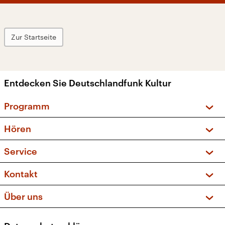
Zur Startseite
Entdecken Sie Deutschlandfunk Kultur
Programm
Vorschau und Rückschau
Hören
Sendungen und Podcasts
Livestream
Service
Musikliste
Frequenzen (UKW + DAB+)
FAQ
Kontakt
Kakadu – Das Kinderprogramm
Apps
Archiv
Hörerservice
Über uns
Newsletter
Social Media
Deutschlandradio
RSS