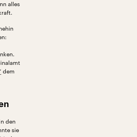
nn alles
raft.
nehin
en:
enken.
minalamt
“
dem
gen
in den
nte sie