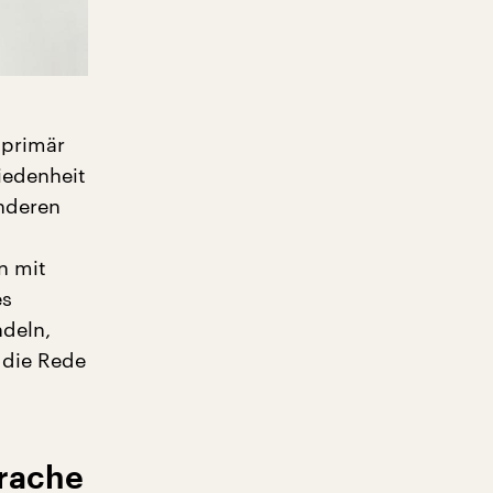
 primär
riedenheit
anderen
n mit
es
deln,
r die Rede
prache