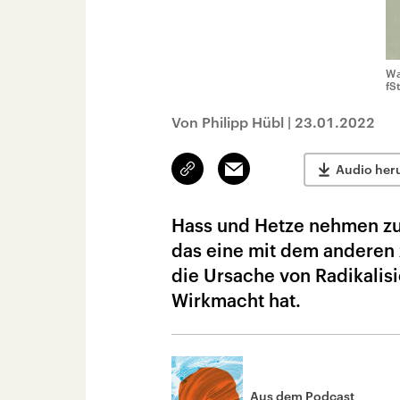
Wa
fS
Von Philipp Hübl
|
23.01.2022
Link
Email
Audio her
kopieren/teilen
Hass und Hetze nehmen zu, 
das eine mit dem anderen z
die Ursache von Radikalis
Wirkmacht hat.
Aus dem Podcast