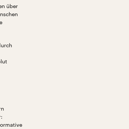
en über
enschen
e
durch
lut
rn
:
ormative