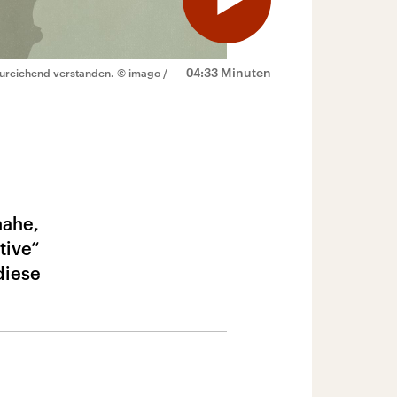
04:33 Minuten
nzureichend verstanden.
© imago /
nahe,
tive“
diese