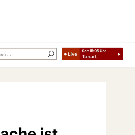
Seit
15:05
Uhr
Live
Tonart
ache ist