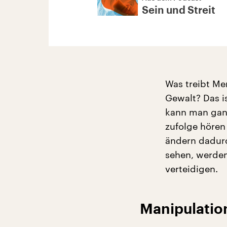
Sein und Streit
Was treibt Men
Gewalt? Das i
kann man gan
zufolge höre
ändern dadurc
sehen, werden 
verteidigen.
Manipulatio