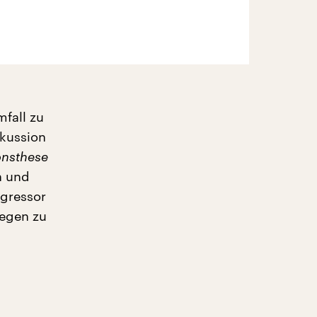
mfall zu
skussion
onsthese
n und
ggressor
iegen zu