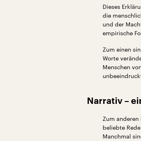
Dieses Erklä
die menschlic
und der Macht
empirische Fo
Zum einen si
Worte verände
Menschen von 
unbeeindruckt
Narrativ – e
Zum anderen i
beliebte Rede 
Manchmal sin