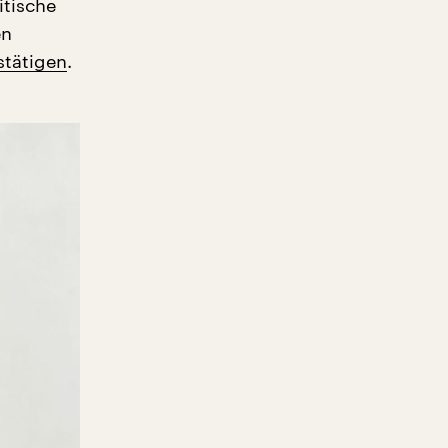
itische
en
stätigen
.