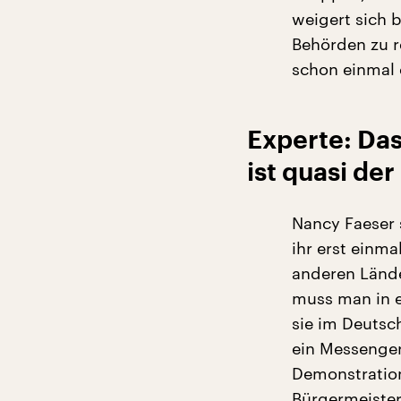
weigert sich 
Behörden zu r
schon einmal 
Experte: Da
ist quasi de
Nancy Faeser 
ihr erst einma
anderen Lände
muss man in 
sie im Deutsc
ein Messenger
Demonstratio
Bürgermeiste