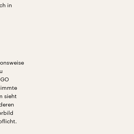
ch in
ionsweise
zu
 NGO
timmte
m sieht
nderen
orbild
flicht.