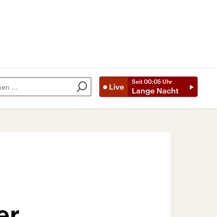
Seit
00:05
Uhr
Live
Lange Nacht
er