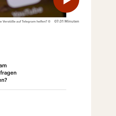
07:31 Minuten
e Verstöße auf Telegram helfen?
©
ram
nfragen
en?