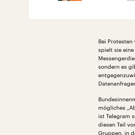
Bei Proteste
spielt sie ein
Messengerdien
sondern es gi
entgegenzuwir
Datenanfragen
Bundesinnenmi
mögliches „Ab
ist Telegram 
diesen Teil 
Gruppen, in 