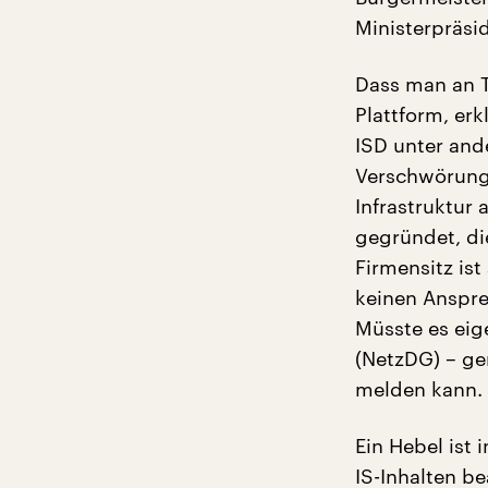
Ministerpräsi
Dass man an T
Plattform, erk
ISD unter and
Verschwörungs
Infrastruktur
gegründet, di
Firmensitz ist
keinen Anspre
Müsste es ei
(NetzDG) – ge
melden kann. 
Ein Hebel ist 
IS-Inhalten b