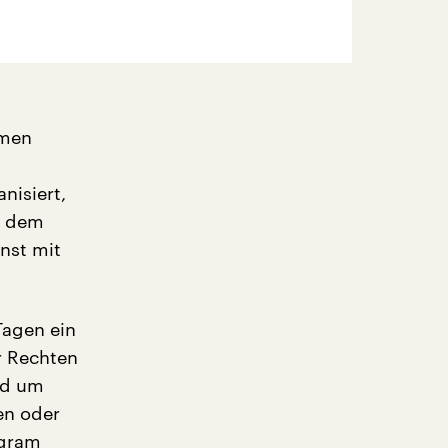
hmen
nisiert,
m dem
nst mit
Tagen ein
r Rechten
nd um
en oder
egram