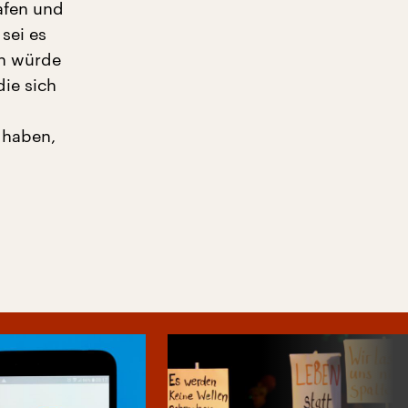
afen und
sei es
ch würde
ie sich
 haben,