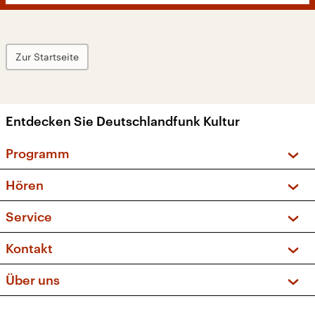
Zur Startseite
Entdecken Sie Deutschlandfunk Kultur
Programm
Vorschau und Rückschau
Hören
Sendungen und Podcasts
Livestream
Service
Musikliste
Frequenzen (UKW + DAB+)
FAQ
Kontakt
Kakadu – Das Kinderprogramm
Apps
Archiv
Hörerservice
Über uns
Newsletter
Social Media
Deutschlandradio
RSS