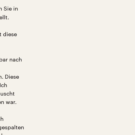
 Sie in
llt.
t diese
lbar nach
. Diese
Ich
äuscht
en war.
ch
gespalten