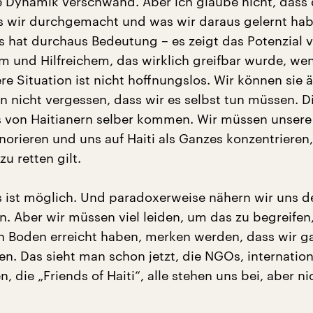
 Dynamik verschwand. Aber ich glaube nicht, dass 
as wir durchgemacht und was wir daraus gelernt ha
Es hat durchaus Bedeutung – es zeigt das Potenzial 
m und Hilfreichem, das wirklich greifbar wurde, we
re Situation ist nicht hoffnungslos. Wir können sie 
n nicht vergessen, dass wir es selbst tun müssen. D
von Haitianern selber kommen. Wir müssen unsere
norieren und uns auf Haiti als Ganzes konzentrieren,
zu retten gilt.
s ist möglich. Und paradoxerweise nähern wir uns 
. Aber wir müssen viel leiden, um das zu begreifen, 
n Boden erreicht haben, merken werden, dass wir g
en. Das sieht man schon jetzt, die NGOs, internatio
, die „Friends of Haiti“, alle stehen uns bei, aber ni