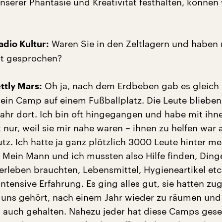
nserer Phantasie und Kreativität festhalten, können
Waren Sie in den Zeltlagern und haben 
dio Kultur:
t gesprochen?
Oh ja, nach dem Erdbeben gab es gleich 
ttly Mars:
in Camp auf einem Fußballplatz. Die Leute blieben
Jahr dort. Ich bin oft hingegangen und habe mit ihn
 nur, weil sie mir nahe waren – ihnen zu helfen war 
utz. Ich hatte ja ganz plötzlich 3000 Leute hinter m
Mein Mann und ich mussten also Hilfe finden, Dinge
rleben brauchten, Lebensmittel, Hygieneartikel etc
intensive Erfahrung. Es ging alles gut, sie hatten z
r uns gehört, nach einem Jahr wieder zu räumen und
h auch gehalten. Nahezu jeder hat diese Camps gese