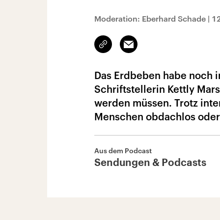
Moderation: Eberhard Schade
|
1
Link
Email
kopieren/teilen
Das Erdbeben habe noch imm
Schriftstellerin Kettly Mar
werden müssen. Trotz inte
Menschen obdachlos oder l
Aus dem Podcast
Sendungen & Podcasts