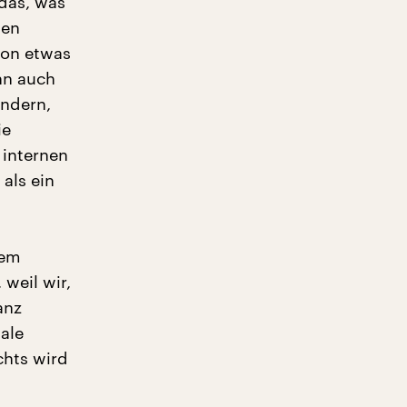
das, was
ben
von etwas
nn auch
ändern,
ie
 internen
 als ein
dem
weil wir,
anz
nale
chts wird