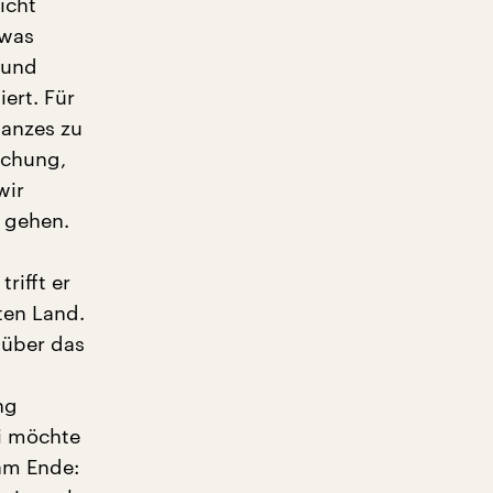
icht
twas
 und
ert. Für
Ganzes zu
schung,
wir
k gehen.
rifft er
ten Land.
 über das
ng
ei möchte
 am Ende: