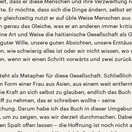
delt, dass er diese Menschen und ihre Verzweiflung n
te. Er möchte, dass sich die Dinge ändern, selbst e
 gleichzeitig nutzt er auf üble Weise Menschen aus
h genau das Gleiche, was er an anderen immer kritisi
ine Art und Weise die haitianische Gesellschaft als 
 guter Wille, unsere guten Absichten, unsere Enttäu
, wie schwierig alles ist oder wir nicht wissen, wo 
en, wenn wir einen Schritt vorwärts und zwei zurüc
eht als Metapher für diese Gesellschaft. Schließlich t
in Form einer Frau aus Asien, aus einem weit entfern
ie Kraft an sich selbst zu glauben, endlich das Buch
ff zu nehmen, das er schreiben wollte – seine
hung. Darum habe ich das Buch in dieser Umgebu
n, um zu zeigen, was wir derzeit durchmachen. Dab
nen Spalt offen lassen – die Hoffnung ist noch nicht