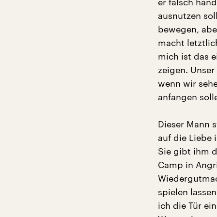
er falsch han
ausnutzen soll
bewegen, aber
macht letztlic
mich ist das e
zeigen. Unser
wenn wir sehen
anfangen soll
Dieser Mann st
auf die Liebe 
Sie gibt ihm d
Camp in Angri
Wiedergutmac
spielen lasse
ich die Tür ei