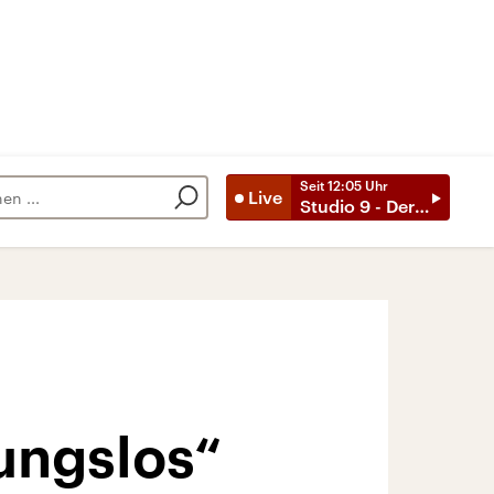
Seit
12:05
Uhr
Live
Studio 9 - Der Tag mit ..
nungslos“