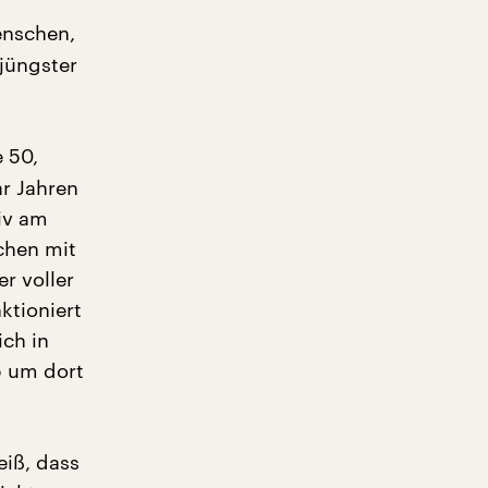
enschen,
 jüngster
 50,
ar Jahren
tiv am
schen mit
r voller
ktioniert
ich in
p um dort
eiß, dass