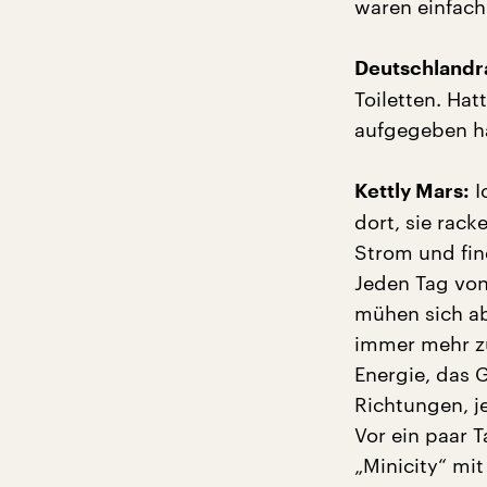
waren einfach 
Deutschlandra
Toiletten. Ha
aufgegeben h
I
Kettly Mars:
dort, sie rack
Strom und fin
Jeden Tag von
mühen sich ab
immer mehr zu
Energie, das 
Richtungen, j
Vor ein paar T
„Minicity“ mi