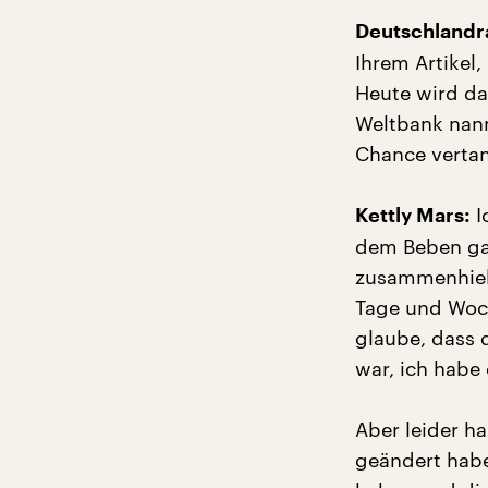
Deutschlandra
Ihrem Artikel,
Heute wird da
Weltbank nann
Chance verta
I
Kettly Mars:
dem Beben gab
zusammenhielt
Tage und Woch
glaube, dass 
war, ich habe
Aber leider h
geändert habe