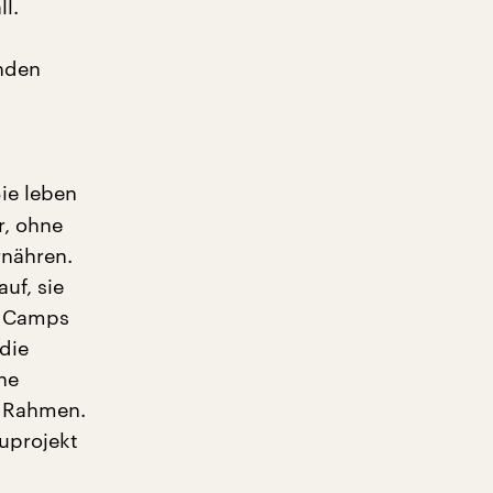
l.
nden
ie leben
r, ohne
rnähren.
uf, sie
n Camps
die
ne
e Rahmen.
auprojekt