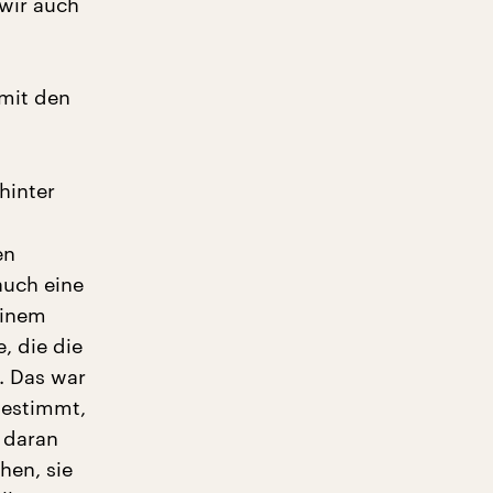
 wir auch
mit den
hinter
en
auch eine
einem
, die die
. Das war
ugestimmt,
 daran
hen, sie