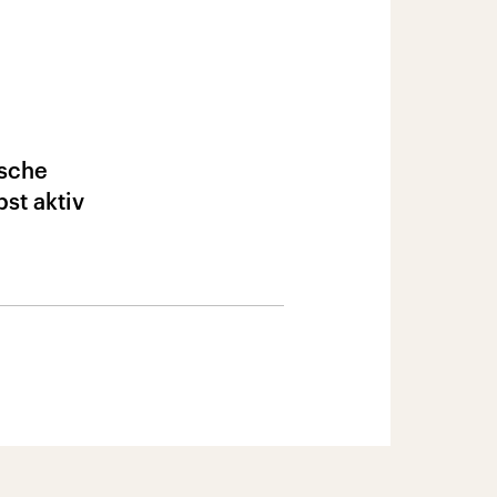
ische
bst aktiv
0