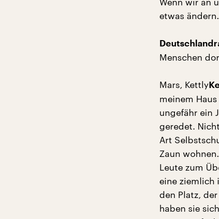
Wenn wir an u
etwas ändern.
Deutschlandra
Menschen dor
Mars, Kettly
Ke
meinem Haus e
ungefähr ein 
geredet. Nicht
Art Selbstsch
Zaun wohnen. 
Leute zum Übe
eine ziemlich 
den Platz, de
haben sie sic