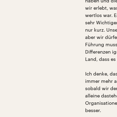
haben und die
wir erlebt, w
wertlos war. 
sehr Wichtige
nur kurz. Unse
aber wir dürfe
Führung muss 
Differenzen ig
Land, dass es 
Ich denke, da
immer mehr an
sobald wir de
alleine dasteh
Organisationen
besser.