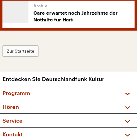
Care erwartet noch Jahrzehnte der
Nothilfe für Haiti
Zur Startseite
Entdecken Sie Deutschlandfunk Kultur
Programm
Vorschau und Rückschau
Hören
Sendungen und Podcasts
Livestream
Service
Musikliste
Frequenzen (UKW + DAB+)
FAQ
Kontakt
Kakadu – Das Kinderprogramm