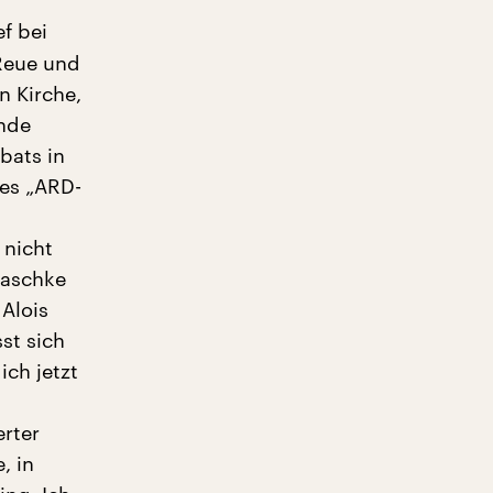
f bei
Reue und
n Kirche,
ende
bats in
es „ARD-
 nicht
Jaschke
Alois
sst sich
ch jetzt
rter
, in