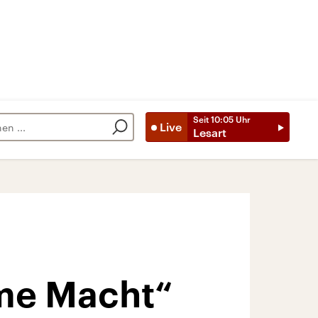
Seit
10:05
Uhr
Live
Lesart
rme Macht“