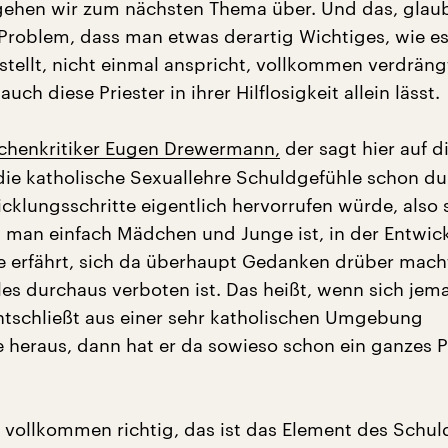
gehen wir zum nächsten Thema über. Und das, glaube
 Problem, dass man etwas derartig Wichtiges, wie es
rstellt, nicht einmal anspricht, vollkommen verdräng
auch diese Priester in ihrer Hilflosigkeit allein lässt.
rchenkritiker Eugen Drewermann,
der sagt hier auf 
die katholische Sexuallehre Schuldgefühle schon d
cklungsschritte eigentlich hervorrufen würde, also
 man einfach Mädchen und Junge ist, in der Entwic
be erfährt, sich da überhaupt Gedanken drüber macht
les durchaus verboten ist. Das heißt, wenn sich je
entschließt aus einer sehr katholischen Umgebung
e heraus, dann hat er da sowieso schon ein ganzes P
 vollkommen richtig, das ist das Element des Schul