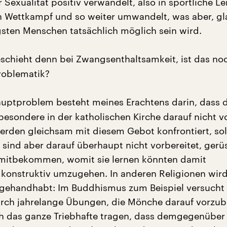
r Sexualität positiv verwandelt, also in sportliche Le
n Wettkampf und so weiter umwandelt, was aber, gl
sten Menschen tatsächlich möglich sein wird.
chieht denn bei Zwangsenthaltsamkeit, ist das no
roblematik?
uptproblem besteht meines Erachtens darin, dass d
esondere in der katholischen Kirche darauf nicht vo
erden gleichsam mit diesem Gebot konfrontiert, sol
 sind aber darauf überhaupt nicht vorbereitet, gerüs
 mitbekommen, womit sie lernen könnten damit
konstruktiv umzugehen. In anderen Religionen wir
 gehandhabt: Im Buddhismus zum Beispiel versucht
urch jahrelange Übungen, die Mönche darauf vorzub
ich das ganze Triebhafte tragen, dass demgegenüber