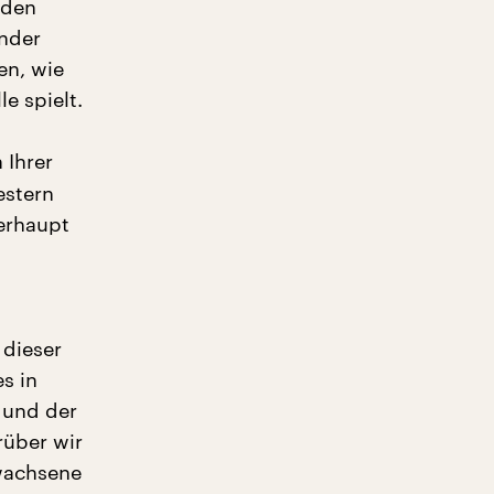
iden
ander
en, wie
e spielt.
 Ihrer
estern
berhaupt
 dieser
s in
 und der
rüber wir
rwachsene