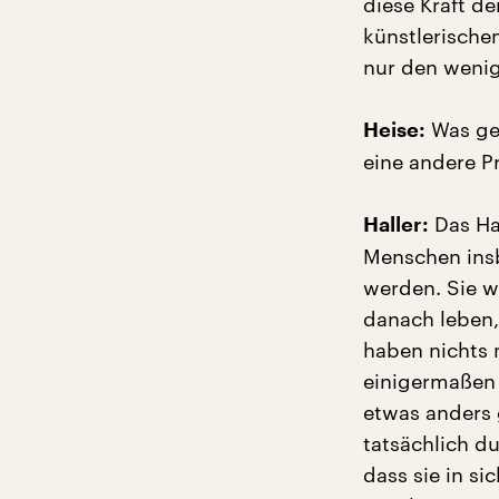
diese Kraft de
künstlerische
nur den wenig
Was ges
Heise:
eine andere P
Das Ha
Haller:
Menschen insb
werden. Sie w
danach leben,
haben nichts
einigermaßen 
etwas anders
tatsächlich d
dass sie in s