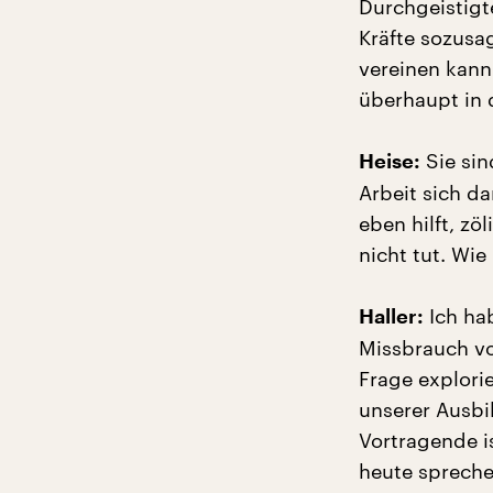
Durchgeistigt
Kräfte sozusa
vereinen kann
überhaupt in 
Sie sin
Heise:
Arbeit sich da
eben hilft, zö
nicht tut. Wie
Ich ha
Haller:
Missbrauch vo
Frage explorie
unserer Ausbi
Vortragende i
heute sprechen