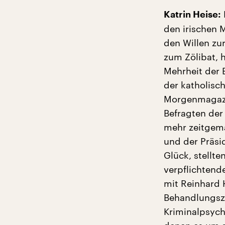
Katrin Heise:
den irischen 
den Willen zur
zum Zölibat, h
Mehrheit der 
der katholisc
Morgenmagazin
Befragten der
mehr zeitgem
und der Präsi
Glück, stellte
verpflichtend
mit Reinhard 
Behandlungsze
Kriminalpsych