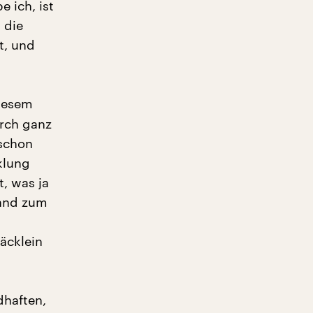
 ich, ist
 die
t, und
diesem
urch ganz
 schon
klung
, was ja
mand zum
äcklein
dhaften,