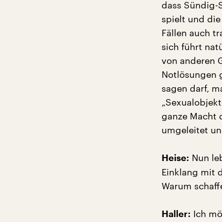
dass Sündig-Se
spielt und di
Fällen auch tr
sich führt nat
von anderen G
Notlösungen g
sagen darf, m
„Sexualobjekt
ganze Macht de
umgeleitet un
Nun leb
Heise:
Einklang mit 
Warum schaffe
Ich möc
Haller: