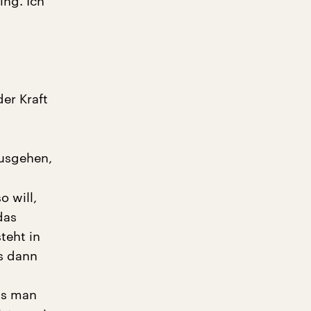
ing. Ich
er Kraft
ausgehen,
 will,
das
teht in
s dann
ss man