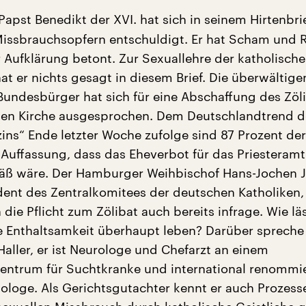
Papst Benedikt der XVI. hat sich in seinem Hirtenbrie
Missbrauchsopfern entschuldigt. Er hat Scham und 
 Aufklärung betont. Zur Sexuallehre der katholische
at er nichts gesagt in diesem Brief. Die überwältig
Bundesbürger hat sich für eine Abschaffung des Zöli
hen Kirche ausgesprochen. Dem Deutschlandtrend d
s“ Ende letzter Woche zufolge sind 87 Prozent der
 Auffassung, dass das Eheverbot für das Priesteramt
äß wäre. Der Hamburger Weihbischof Hans-Jochen 
dent des Zentralkomitees der deutschen Katholiken, 
n die Pflicht zum Zölibat auch bereits infrage. Wie lä
e Enthaltsamkeit überhaupt leben? Darüber spreche i
Haller, er ist Neurologe und Chefarzt an einem
ntrum für Suchtkranke und international renommie
ologe. Als Gerichtsgutachter kennt er auch Prozesse