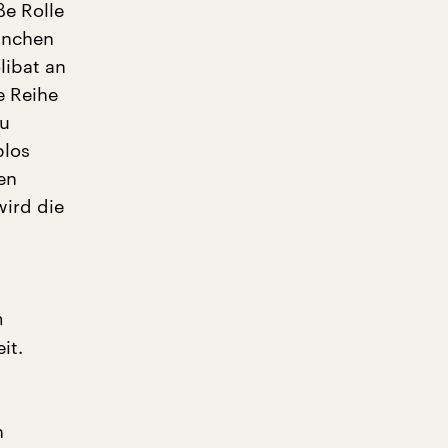
ße Rolle
manchen
libat an
e Reihe
zu
blos
en
ird die
m
it.
h