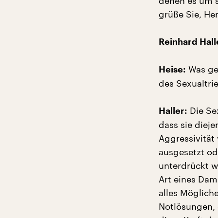
denen es um s
grüße Sie, Her
Reinhard Hall
Was ges
Heise:
des Sexualtri
Die Se
Haller:
dass sie diej
Aggressivität
ausgesetzt od
unterdrückt w
Art eines Dam
alles Mögliche
Notlösungen, 