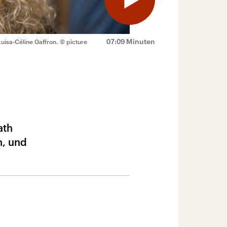
07:09 Minuten
Luisa-Céline Gaffron.
© picture
ath
n, und