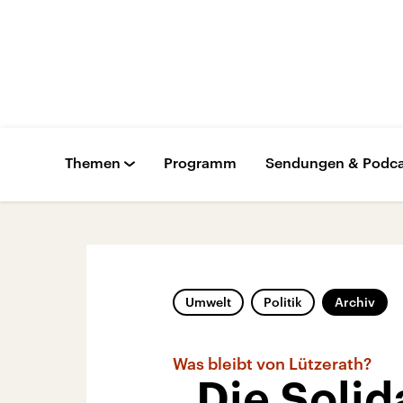
Themen
Programm
Sendungen & Podca
Umwelt
Politik
Archiv
Was bleibt von Lützerath?
„Die Solid