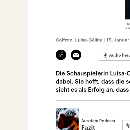
Di
al
Gaffron, Luisa-Céline
|
15. Januar
Link
Email
Audio her
kopieren/teilen
Die Schauspielerin Luisa-
dabei. Sie hofft, dass die
sieht es als Erfolg an, das
Aus dem Podcast
Fazit