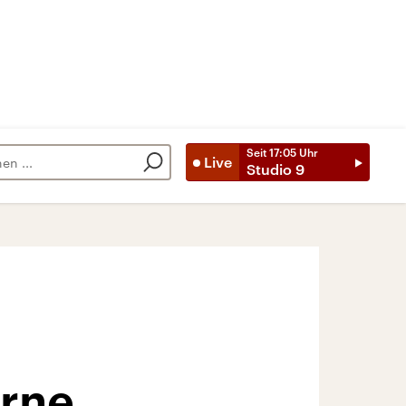
Seit
17:05
Uhr
Live
Studio 9
erne