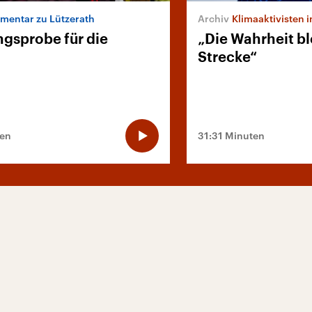
entar zu Lützerath
Klimaaktivisten i
ngsprobe für die
„Die Wahrheit bl
Strecke“
ten
31:31 Minuten