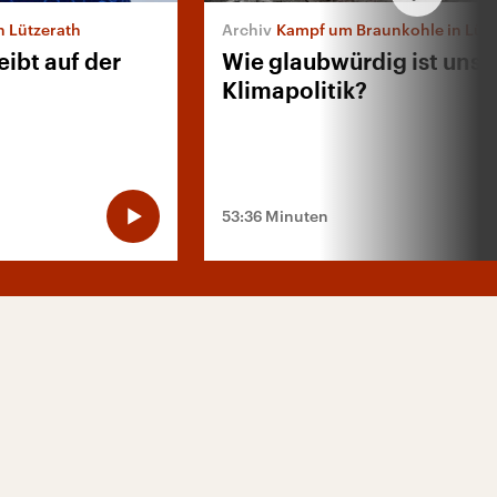
n Lützerath
Kampf um Braunkohle in Lütz
eibt auf der
Wie glaubwürdig ist unse
Klimapolitik?
53:36 Minuten