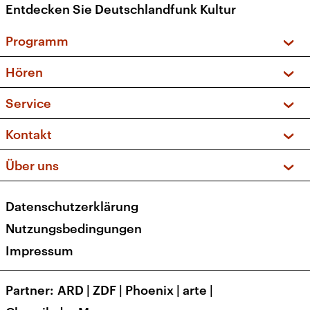
Entdecken Sie Deutschlandfunk Kultur
Programm
Vorschau und Rückschau
Hören
Sendungen und Podcasts
Livestream
Service
Musikliste
Frequenzen (UKW + DAB+)
FAQ
Kontakt
Kakadu – Das Kinderprogramm
Apps
Archiv
Hörerservice
Über uns
Newsletter
Social Media
Deutschlandradio
RSS
Datenschutzerklärung
Presse
Veranstaltungen
Nutzungsbedingungen
Karriere
Impressum
Transparenz
Korrekturen und Richtigstellungen
Partner
ARD
|
ZDF
|
Phoenix
|
arte
|
Barrierefreiheit