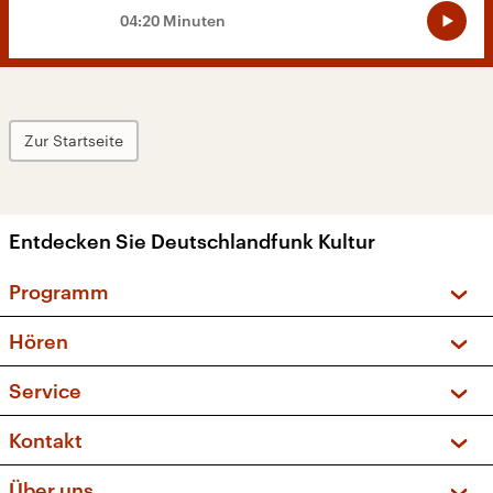
04:20 Minuten
Zur Startseite
Entdecken Sie Deutschlandfunk Kultur
Programm
Vorschau und Rückschau
Hören
Sendungen und Podcasts
Livestream
Service
Musikliste
Frequenzen (UKW + DAB+)
FAQ
Kontakt
Kakadu – Das Kinderprogramm
Apps
Archiv
Hörerservice
Über uns