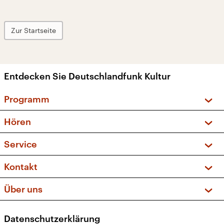
Zur Startseite
Entdecken Sie Deutschlandfunk Kultur
Programm
Vorschau und Rückschau
Hören
Sendungen und Podcasts
Livestream
Service
Musikliste
Frequenzen (UKW + DAB+)
FAQ
Kontakt
Kakadu – Das Kinderprogramm
Apps
Archiv
Hörerservice
Über uns
Newsletter
Social Media
Deutschlandradio
RSS
Datenschutzerklärung
Presse