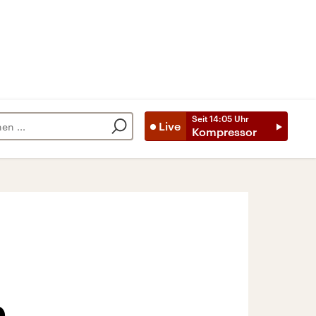
Seit
14:05
Uhr
Live
Kompressor
e