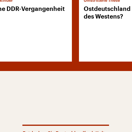
kinder
Umstrittene These
ne DDR-Vergangenheit
Ostdeutschland 
des Westens?