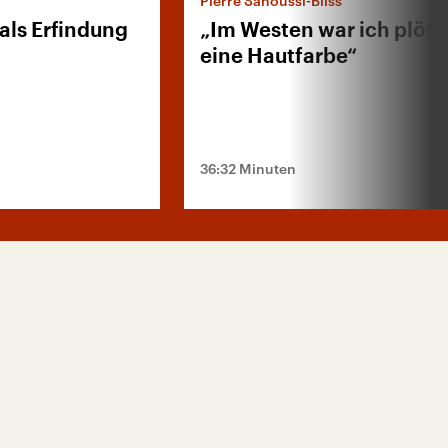
Pierre Sanoussi-Bliss
als Erfindung
„Im Westen war ich plötz
eine Hautfarbe“
36:32 Minuten