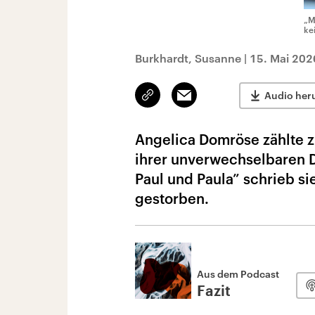
„M
ke
Burkhardt, Susanne
|
15. Mai 202
Link
Email
Audio her
kopieren/teilen
Angelica Domröse zählte 
ihrer unverwechselbaren D
Paul und Paula” schrieb si
gestorben.
Aus dem Podcast
Fazit