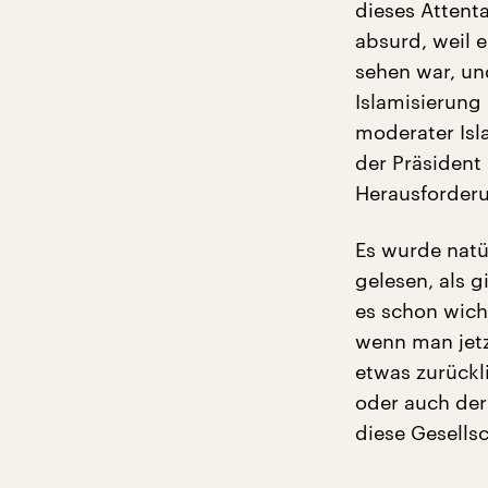
dieses Attent
absurd, weil 
sehen war, un
Islamisierung
moderater Isl
der Präsident 
Herausforder
Es wurde nat
gelesen, als 
es schon wich
wenn man jetz
etwas zurückli
oder auch der
diese Gesells