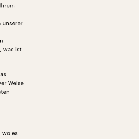
 Ihrem
n unserer
en
 was ist
was
ver Weise
sten
, wo es