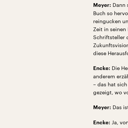
Dann s
Meyer:
Buch so hervo
reingucken un
Zeit in seine
Schriftsteller
Zukunftsvisio
diese Herausf
Die Her
Encke:
anderem erzäh
– das hat sich
gezeigt, wo v
Das is
Meyer:
Ja, vo
Encke: