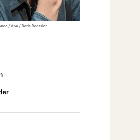
iance / dpa / Boris Roessler
n
der