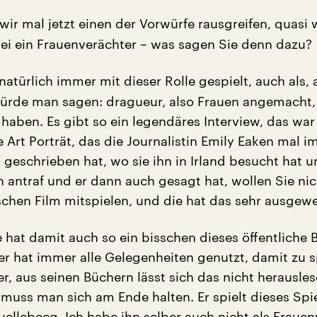
ir mal jetzt einen der Vorwürfe rausgreifen, quasi 
ei ein Frauenverächter – was sagen Sie denn dazu?
natürlich immer mit dieser Rolle gespielt, auch als, 
ürde man sagen: dragueur, also Frauen angemacht,
 haben. Es gibt so ein legendäres Interview, das war
e Art Porträt, das die Journalistin Emily Eaken mal i
 geschrieben hat, wo sie ihn in Irland besucht hat u
n antraf und er dann auch gesagt hat, wollen Sie nic
chen Film mitspielen, und die hat das sehr ausgewe
e hat damit auch so ein bisschen dieses öffentliche B
er hat immer alle Gelegenheiten genutzt, damit zu s
r, aus seinen Büchern lässt sich das nicht herausle
 muss man sich am Ende halten. Er spielt dieses Spi
uellebecq. Ich habe ihn selber auch nicht als Fraue