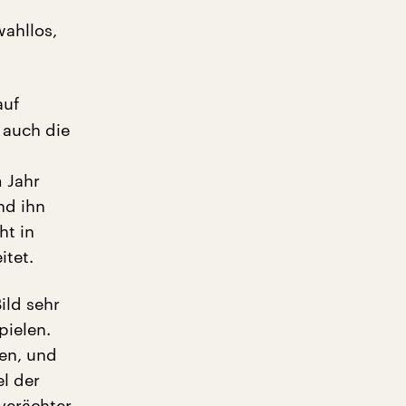
wahllos,
auf
 auch die
m Jahr
nd ihn
ht in
itet.
ild sehr
pielen.
sen, und
el der
nverächter