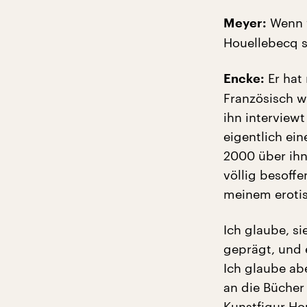
Wenn w
Meyer:
Houellebecq s
Er hat 
Encke:
Französisch w
ihn interviewt
eigentlich ein
2000 über ihn
völlig besoffe
meinem erotis
Ich glaube, si
geprägt, und 
Ich glaube abe
an die Bücher
Kunstfigur Ho