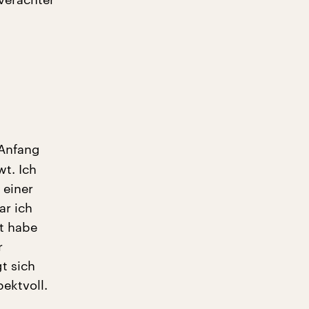
 Anfang
wt. Ich
 einer
ar ich
rt habe
r
t sich
ektvoll.