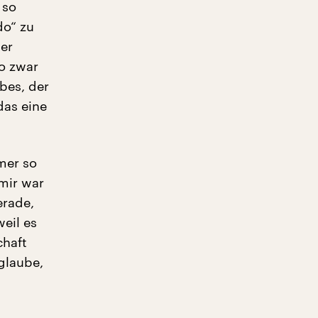
 so
do“ zu
ner
so zwar
bes, der
das eine
mer so
 mir war
erade,
eil es
chaft
glaube,