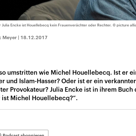
r Julia Encke ist Houellebecq kein Frauenverächter oder Rechter.
© picture all
k Meyer
|
18.12.2017
 so umstritten wie Michel Houellebecq. Ist er ei
r und Islam-Hasser? Oder ist er ein verkannter
r Provokateur? Julia Encke ist in ihrem Buch 
ist Michel Houellebecq?“.
Podcast abonnieren