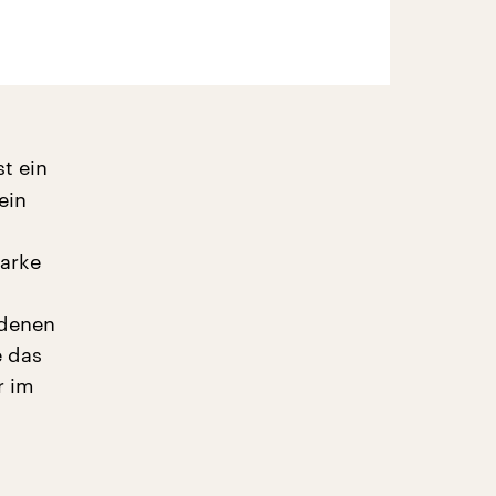
st ein
ein
tarke
 denen
e das
r im