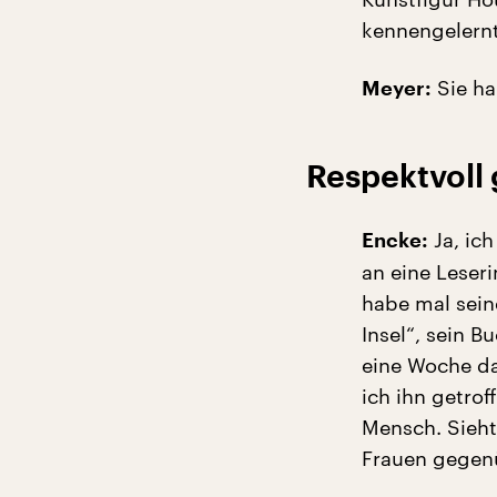
kennengelernt
Sie ha
Meyer:
Respektvoll
Ja, ic
Encke:
an eine Leser
habe mal seine
Insel“, sein B
eine Woche da
ich ihn getroff
Mensch. Sieht
Frauen gegenü