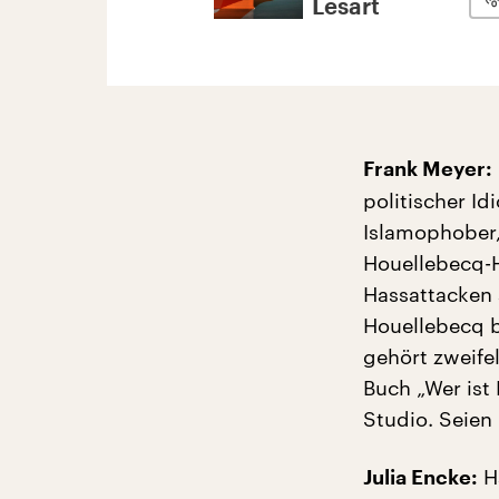
Lesart
Frank Meyer:
politischer Id
Islamophober, 
Houellebecq-H
Hassattacken 
Houellebecq b
gehört zweifel
Buch „Wer ist 
Studio. Seien
Ha
Julia Encke: