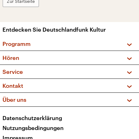
Zur Startseite
Entdecken Sie Deutschlandfunk Kultur
Programm
Vorschau und Rückschau
Hören
Sendungen und Podcasts
Livestream
Service
Musikliste
Frequenzen (UKW + DAB+)
FAQ
Kontakt
Kakadu – Das Kinderprogramm
Apps
Archiv
Hörerservice
Über uns
Newsletter
Social Media
Deutschlandradio
RSS
Datenschutzerklärung
Presse
Veranstaltungen
Nutzungsbedingungen
Karriere
Impressum