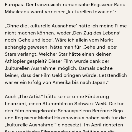
Europas. Der französisch-rumänische Regisseur Radu
Mihãileanu warnt vor einer „kulturellen Invasion“:
„Ohne die ‚kulturelle Ausnahme‘ hätte ich meine Filme
nicht machen können, weder ‚Den Zug des Lebens‘
noch ‚Gehe und lebe‘. Wäre ich allein vom Markt
abhängig gewesen, hätte man für ‚Gehe und lebe‘
Stars verlangt. Welcher Star hätte einen kleinen
Äthiopier gespielt? Dieser Film wurde dank der
‚kulturellen Ausnahme‘ möglich. Damals dachte
keiner, dass der Film Geld bringen würde. Letztendlich
war er ein Erfolg von Amerika bis nach Japan.“
Auch „The Artist“ hätte keiner ohne Förderung
finanziert, einen Stummfilm in Schwarz-Weiß. Die für
den Film preisgekrönte Schauspielerin Bérénice Bejo
und Regisseur Michel Hazanavicius haben sich für die
„kulturelle Ausnahme‘“ eingesetzt. Im April richteten
80 europäische Filmemacher eine Petition an die