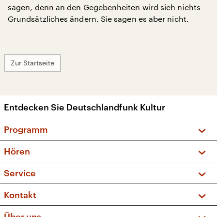
sagen, denn an den Gegebenheiten wird sich nichts
Grundsätzliches ändern. Sie sagen es aber nicht.
Zur Startseite
Entdecken Sie Deutschlandfunk Kultur
Programm
Vorschau und Rückschau
Hören
Sendungen und Podcasts
Livestream
Service
Musikliste
Frequenzen (UKW + DAB+)
FAQ
Kontakt
Kakadu – Das Kinderprogramm
Apps
Archiv
Hörerservice
Über uns