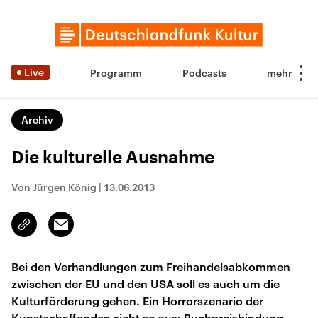
Live
Programm
Podcasts
Archiv
Die kulturelle Ausnahme
Von Jürgen König
|
13.06.2013
Email
Link
kopieren/teilen
Bei den Verhandlungen zum Freihandelsabkommen
zwischen der EU und den USA soll es auch um die
Kulturförderung gehen. Ein Horrorszenario der
Kunstschaffenden sieht so aus: Buchpreisbindung,