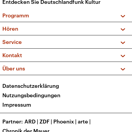
Entdecken Sie Deutschlandfunk Kultur
Programm
Vorschau und Rückschau
Hören
Sendungen und Podcasts
Livestream
Service
Musikliste
Frequenzen (UKW + DAB+)
FAQ
Kontakt
Kakadu – Das Kinderprogramm
Apps
Archiv
Hörerservice
Über uns
Newsletter
Social Media
Deutschlandradio
RSS
Datenschutzerklärung
Presse
Veranstaltungen
Nutzungsbedingungen
Karriere
Impressum
Transparenz
Korrekturen und Richtigstellungen
Partner
ARD
|
ZDF
|
Phoenix
|
arte
|
Barrierefreiheit
Chronik der Mauer