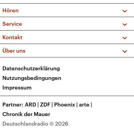
Vorschau und Rückschau
Hören
Sendungen und Podcasts
Livestream
Service
Musikliste
Frequenzen (UKW + DAB+)
FAQ
Kontakt
Kakadu – Das Kinderprogramm
Apps
Archiv
Hörerservice
Über uns
Newsletter
Social Media
Deutschlandradio
RSS
Datenschutzerklärung
Presse
Veranstaltungen
Nutzungsbedingungen
Karriere
Impressum
Transparenz
Korrekturen und Richtigstellungen
Partner
ARD
|
ZDF
|
Phoenix
|
arte
|
Barrierefreiheit
Chronik der Mauer
Deutschlandradio © 2026