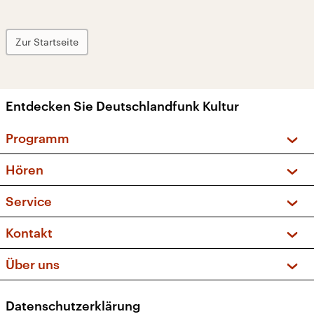
Zur Startseite
Entdecken Sie Deutschlandfunk Kultur
Programm
Vorschau und Rückschau
Hören
Sendungen und Podcasts
Livestream
Service
Musikliste
Frequenzen (UKW + DAB+)
FAQ
Kontakt
Kakadu – Das Kinderprogramm
Apps
Archiv
Hörerservice
Über uns
Newsletter
Social Media
Deutschlandradio
RSS
Datenschutzerklärung
Presse