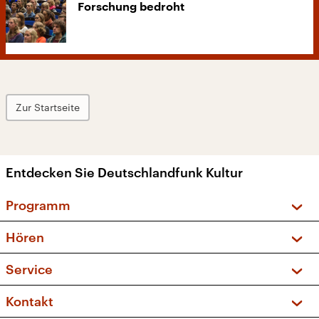
Forschung bedroht
Zur Startseite
Entdecken Sie Deutschlandfunk Kultur
Programm
Vorschau und Rückschau
Hören
Sendungen und Podcasts
Livestream
Service
Musikliste
Frequenzen (UKW + DAB+)
FAQ
Kontakt
Kakadu – Das Kinderprogramm
Apps