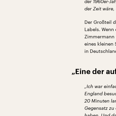
der 1960er-Ja
der Zeit wäre
Der Großteil d
Labels. Wenn 
Zimmermann w
eines kleinen
in Deutschland
„Eine der a
„Ich war einf
England besuc
20 Minuten la
Gegensatz zu 
haben. Und da