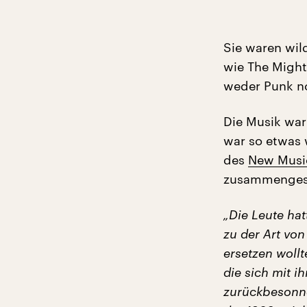
Sie waren wil
wie The Might
weder Punk n
Die Musik war
war so etwas 
des
New Music
zusammengest
„Die Leute ha
zu der Art vo
ersetzen woll
die sich mit i
zurückbesonne