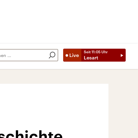
Seit
11:05
Uhr
Live
Lesart
schichte