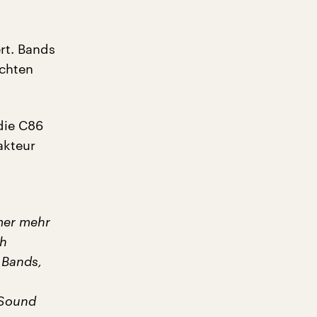
rt. Bands
achten
die C86
akteur
mer mehr
ch
 Bands,
 Sound