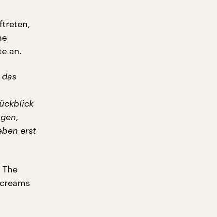
treten,
he
e an.
 das
Rückblick
agen,
eben erst
, The
Screams