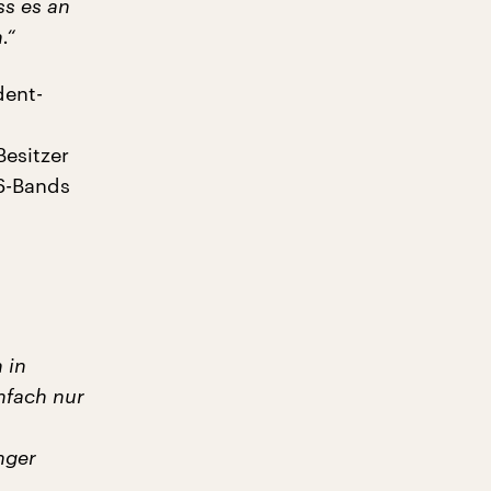
ss es an
.“
dent-
esitzer
86-Bands
 in
nfach nur
nger