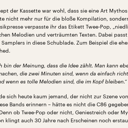
ept der Kassette war wohl, dass sie eine Art Mythos 
te nicht mehr nur für die bloße Kompilation, sondern
ikpresse verpasste ihr das Etikett Twee-Pop, „niedl
hen Melodien und verträumten Texten. Dabei passt
 Samplers in diese Schublade. Zum Beispiel die ehe
hed.
ch bin der Meinung, dass die Idee zählt. Man kann eb
achen, die zwei Minuten sind, wenn da einfach rich
d wenn es tolle Melodien sind, die im Kopf bleiben.“
rde sich heute kaum jemand, der nicht zur Szene vo
iese Bands erinnern – hätte es nicht die C86 gegebe
Denn ob Twee-Pop oder nicht, Geniestreich oder My
on klingt auch 30 Jahre nach Erscheinen noch erstau