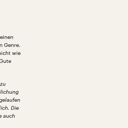
heinen
n Genre.
icht wie
 Gute
 zu
tlichung
 gelaufen
ich. Die
ie auch