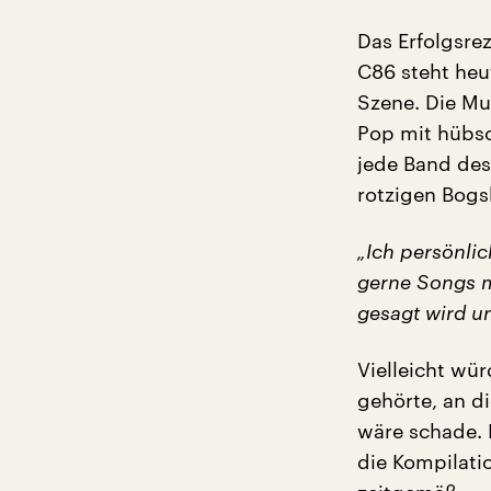
Das Erfolgsrez
C86 steht heu
Szene. Die Mus
Pop mit hübsc
jede Band des
rotzigen Bogs
„Ich persönli
gerne Songs m
gesagt wird un
Vielleicht wü
gehörte, an d
wäre schade. 
die Kompilati