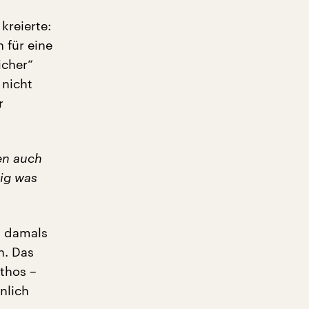
kreierte:
 für eine
icher“
 nicht
r
en auch
tig was
n damals
n. Das
thos –
nlich