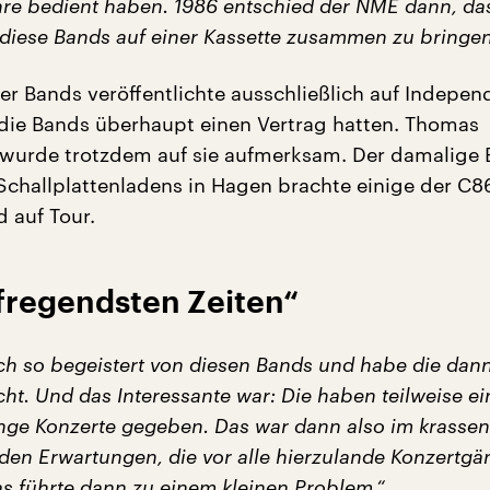
hre bedient haben. 1986 entschied der NME dann, da
, diese Bands auf einer Kassette zusammen zu bringen
er Bands veröffentlichte ausschließlich auf Indepen
die Bands überhaupt einen Vertrag hatten. Thomas
urde trotzdem auf sie aufmerksam. Der damalige B
 Schallplattenladens in Hagen brachte einige der C
 auf Tour.
ufregendsten Zeiten“
ach so begeistert von diesen Bands und habe die dann
ht. Und das Interessante war: Die haben teilweise ei
nge Konzerte gegeben. Das war dann also im krassen
den Erwartungen, die vor alle hierzulande Konzertgä
s führte dann zu einem kleinen Problem.“