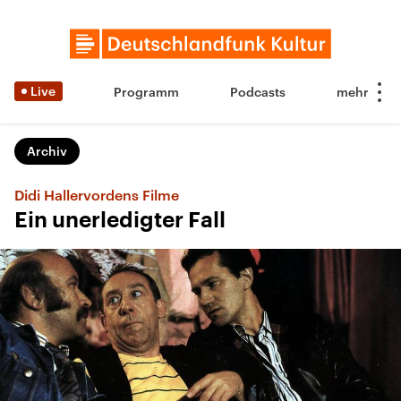
Live
Programm
Podcasts
Archiv
Didi Hallervordens Filme
Ein unerledigter Fall