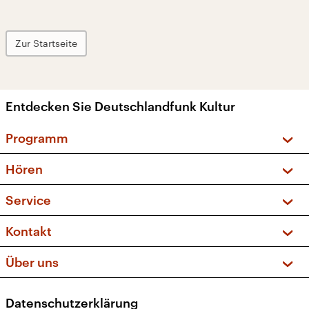
Zur Startseite
Entdecken Sie Deutschlandfunk Kultur
Programm
Vorschau und Rückschau
Hören
Sendungen und Podcasts
Livestream
Service
Musikliste
Frequenzen (UKW + DAB+)
FAQ
Kontakt
Kakadu – Das Kinderprogramm
Apps
Archiv
Hörerservice
Über uns
Newsletter
Social Media
Deutschlandradio
RSS
Datenschutzerklärung