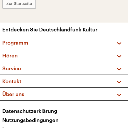
Zur Startseite
Entdecken Sie Deutschlandfunk Kultur
Programm
Vorschau und Rückschau
Hören
Sendungen und Podcasts
Livestream
Service
Musikliste
Frequenzen (UKW + DAB+)
FAQ
Kontakt
Kakadu – Das Kinderprogramm
Apps
Archiv
Hörerservice
Über uns
Newsletter
Social Media
Deutschlandradio
RSS
Datenschutzerklärung
Presse
Veranstaltungen
Nutzungsbedingungen
Karriere