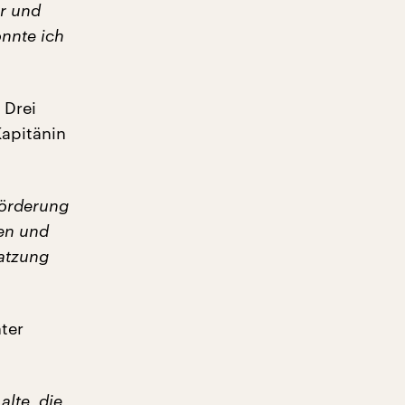
er und
onnte ich
 Drei
Kapitänin
förderung
gen und
satzung
nter
alte, die