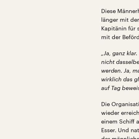
Diese Männerh
länger mit der
Kapitänin für 
mit der Beför
„Ja, ganz klar
nicht dasselb
werden. Ja, m
wirklich das 
auf Tag bewei
Die Organisat
wieder erreic
einem Schiff a
Esser. Und nat
der männliche