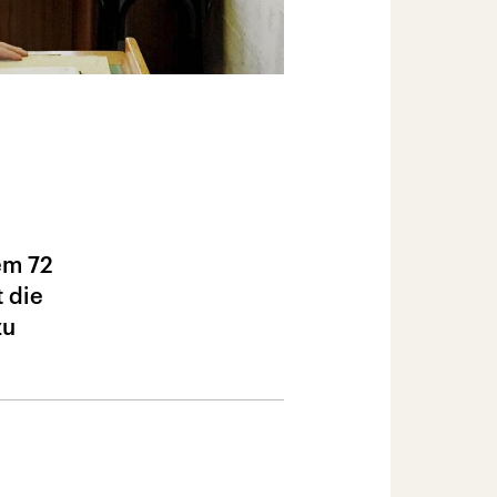
em 72
 die
zu