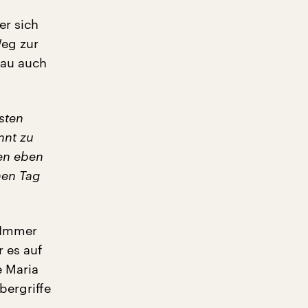
er sich
Weg zur
Frau auch
sten
nnt zu
en eben
nen Tag
 Immer
 es auf
e Maria
bergriffe