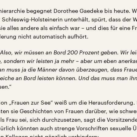
ierarchie begegnet Dorothee Gaedeke bis heute. W
 Schleswig-Holsteinerin unterhält, spürt, dass der 
sie alles andere als einfach war – und dies für eine 
derung nicht automatisch aufhört.
. Also, wir müssen an Bord 200 Prozent geben. Wir lei
e, sondern wir leisten ja mehr – aber um eben anerka
an muss ja die Männer davon überzeugen, dass Frau
gleiche an Bord leisten können. Und das muss man ih
sen.“
ion „Frauen zur See“ weiß um die Herausforderung.
hten sie Geschichten von Frauen darüber, wie schwer
ls Frau sei, sich durchzusetzen, sagt die Vorsitzend
ürlich könnten auch strenge Vorschriften sexuelle Ü
n Kollegen nicht gänzlich verhindern: