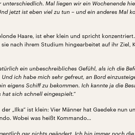
r unterschiedlich. Mal liegen wir ein Wochenende hi
nd jetzt ist eben viel zu tun – und ein anderes Mal k
onde Haare, ist eher klein und spricht konzentriert.
 sie nach ihrem Studium hingearbeitet auf ihr Ziel, 
atürlich ein unbeschreibliches Gefühl, als ich die Be
. Und ich habe mich sehr gefreut, an Bord einzustei
ein eigens Schiff zu bekommen. Ich kannte ja die Be
hat sich schnell eingespielt.“
der „Ilka“ ist klein: Vier Männer hat Gaedeke nun u
ndo. Wobei was heißt Kommando…
igentlich gar nichts geändert. Ich bin immer noch die 