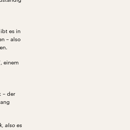
bt es in
n – also
en.
“, einem
 – der
gang
k, also es