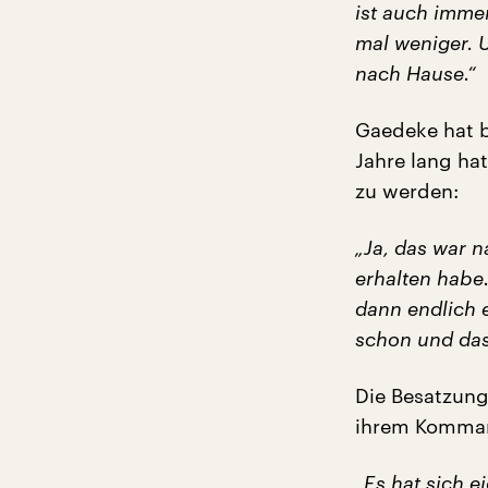
ist auch imme
mal weniger. U
nach Hause.“
Gaedeke hat bl
Jahre lang hat
zu werden:
„Ja, das war n
erhalten habe
dann endlich 
schon und das 
Die Besatzung 
ihrem Komma
„Es hat sich e