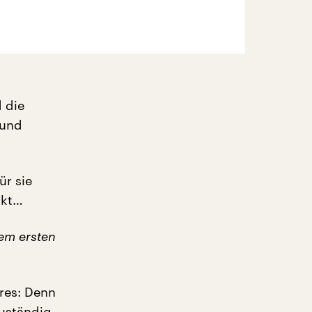
 die
 und
ür sie
akt…
em ersten
res: Denn
zuständig