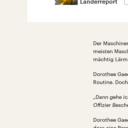
Länderreport
Der Maschinen
meisten Masch
mächtig Lärm
Dorothee Gaed
Routine. Doch 
„Dann gehe ic
Offizier Besc
Dorothee Gaed
dass eine Per