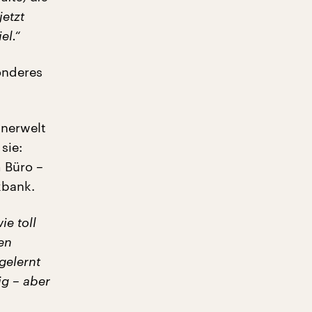
jetzt
el.“
onderes
nnerwelt
sie:
m Büro –
kbank.
ie toll
hen
gelernt
ig – aber