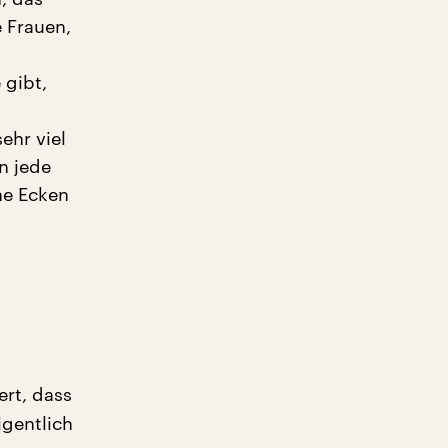
e Frauen,
 gibt,
ehr viel
n jede
ne Ecken
ert, dass
igentlich