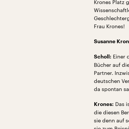
Krones Platz g
Wissenschaftl
Geschlechterg
Frau Krones!
Susanne Kron
Einer d
Scholl:
Bücher auf die
Partner. Inzwi
deutschen Ver
da spontan sa
Das is
Krones:
die diesen Ber
sie denn auf s
sie zum Beisp