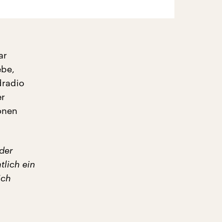
ar
ebe,
dradio
er
onen
der
tlich ein
ich