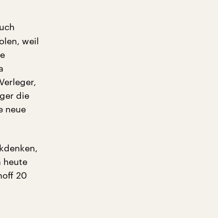
auch
olen, weil
se
a
Verleger,
ger die
ne neue
ckdenken,
 heute
hoff 20