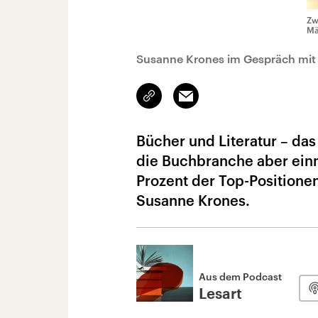
Zw
Mä
Susanne Krones im Gespräch mit
Link
Email
kopieren/teilen
Bücher und Literatur – da
die Buchbranche aber einma
Prozent der Top-Positionen
Susanne Krones.
Aus dem Podcast
Lesart