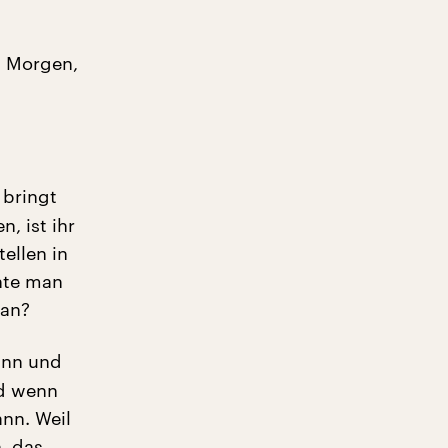
n Morgen,
 bringt
n, ist ihr
tellen in
hte man
 an?
kann und
nd wenn
ann. Weil
, das