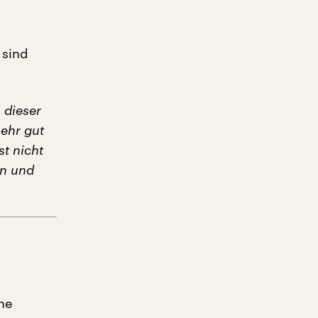
 sind
 dieser
sehr gut
st nicht
en und
ne