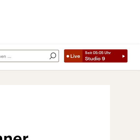
Seit
05:05
Uhr
Live
Studio 9
nner