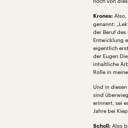
noch von dies
Also,
Krones:
genannt: „Lekt
der Beruf des 
Entwicklung ei
eigentlich ers
der Eugen Die
inhaltliche Ar
Rolle in mei
Und in diesen
sind überwieg
erinnert, sei 
Jahre bei Kie
Also b
Scholl: