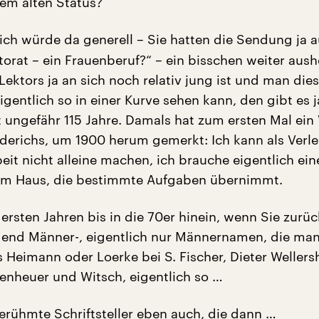
em alten Status?
 ich würde da generell – Sie hatten die Sendung ja 
orat – ein Frauenberuf?“ – ein bisschen weiter aush
Lektors ja an sich noch relativ jung ist und man die
gentlich so in einer Kurve sehen kann, den gibt es j
t ungefähr 115 Jahre. Damals hat zum ersten Mal ein 
derichs, um 1900 herum gemerkt: Ich kann als Verle
beit nicht alleine machen, ich brauche eigentlich ei
nem Haus, die bestimmte Aufgaben übernimmt.
 ersten Jahren bis in die 70er hinein, wenn Sie zurü
end Männer-, eigentlich nur Männernamen, die man
es Heimann oder Loerke bei S. Fischer, Dieter Wellers
penheuer und Witsch, eigentlich so …
erühmte Schriftsteller eben auch, die dann …