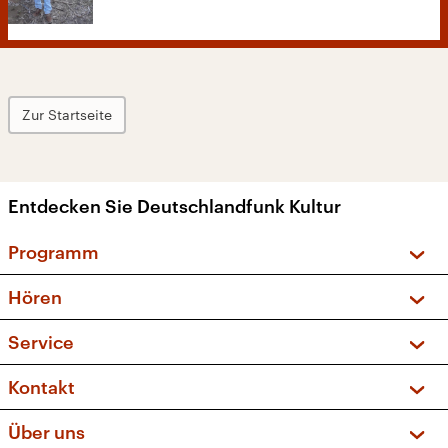
Zur Startseite
Entdecken Sie Deutschlandfunk Kultur
Programm
Vorschau und Rückschau
Hören
Sendungen und Podcasts
Livestream
Service
Musikliste
Frequenzen (UKW + DAB+)
FAQ
Kontakt
Kakadu – Das Kinderprogramm
Apps
Archiv
Hörerservice
Über uns
Newsletter