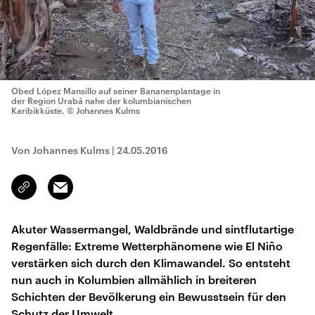
Obed López Mansillo auf seiner Bananenplantage in
der Region Urabá nahe der kolumbianischen
Karibikküste.
© Johannes Kulms
Von Johannes Kulms
|
24.05.2016
Email
Link
kopieren/teilen
Akuter Wassermangel, Waldbrände und sintflutartige
Regenfälle: Extreme Wetterphänomene wie El Niño
verstärken sich durch den Klimawandel. So entsteht
nun auch in Kolumbien allmählich in breiteren
Schichten der Bevölkerung ein Bewusstsein für den
Schutz der Umwelt.