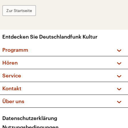
Zur Startseite
Entdecken Sie Deutschlandfunk Kultur
Programm
Vorschau und Rückschau
Hören
Sendungen und Podcasts
Livestream
Service
Musikliste
Frequenzen (UKW + DAB+)
FAQ
Kontakt
Kakadu – Das Kinderprogramm
Apps
Archiv
Hörerservice
Über uns
Newsletter
Social Media
Deutschlandradio
RSS
Datenschutzerklärung
Presse
Veranstaltungen
Nutzungsbedingungen