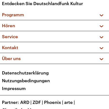
Entdecken Sie Deutschlandfunk Kultur
Programm
Vorschau und Rückschau
Hören
Sendungen und Podcasts
Livestream
Service
Musikliste
Frequenzen (UKW + DAB+)
FAQ
Kontakt
Kakadu – Das Kinderprogramm
Apps
Archiv
Hörerservice
Über uns
Newsletter
Social Media
Deutschlandradio
RSS
Datenschutzerklärung
Presse
Veranstaltungen
Nutzungsbedingungen
Karriere
Impressum
Transparenz
Korrekturen und Richtigstellungen
Partner
ARD
|
ZDF
|
Phoenix
|
arte
|
Barrierefreiheit