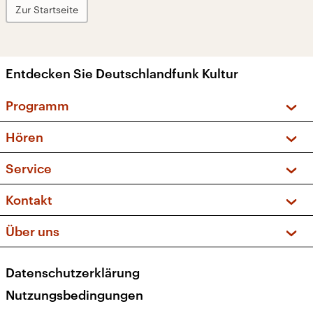
Zur Startseite
Entdecken Sie Deutschlandfunk Kultur
Programm
Vorschau und Rückschau
Hören
Sendungen und Podcasts
Livestream
Service
Musikliste
Frequenzen (UKW + DAB+)
FAQ
Kontakt
Kakadu – Das Kinderprogramm
Apps
Archiv
Hörerservice
Über uns
Newsletter
Social Media
Deutschlandradio
RSS
Datenschutzerklärung
Presse
Veranstaltungen
Nutzungsbedingungen
Karriere