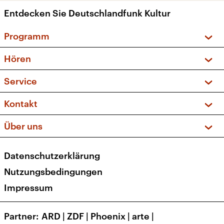
Entdecken Sie Deutschlandfunk Kultur
Programm
Vorschau und Rückschau
Hören
Sendungen und Podcasts
Livestream
Service
Musikliste
Frequenzen (UKW + DAB+)
FAQ
Kontakt
Kakadu – Das Kinderprogramm
Apps
Archiv
Hörerservice
Über uns
Newsletter
Social Media
Deutschlandradio
RSS
Datenschutzerklärung
Presse
Veranstaltungen
Nutzungsbedingungen
Karriere
Impressum
Transparenz
Korrekturen und Richtigstellungen
Partner
ARD
|
ZDF
|
Phoenix
|
arte
|