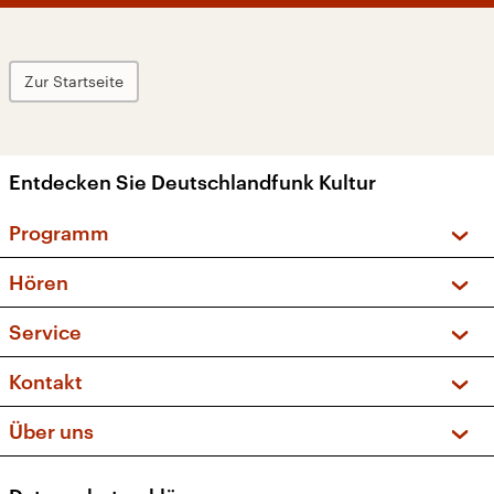
Zur Startseite
Entdecken Sie Deutschlandfunk Kultur
Programm
Vorschau und Rückschau
Hören
Sendungen und Podcasts
Livestream
Service
Musikliste
Frequenzen (UKW + DAB+)
FAQ
Kontakt
Kakadu – Das Kinderprogramm
Apps
Archiv
Hörerservice
Über uns
Newsletter
Social Media
Deutschlandradio
RSS