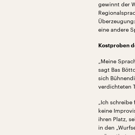
gewinnt der W
Regionalsprac
Überzeugung:
eine andere S
Kostproben d
„Meine Sprach
sagt Bas Bött
sich Bühnendi
verdichteten T
„Ich schreibe 
keine Improvis
ihren Platz, s
in den „Wurfs