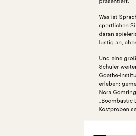
präsentiert.
Was ist Sprach
sportlichen Si
daran spieleri
lustig an, aber
Und eine groß
Schüler weite
Goethe-Institu
erleben; geme
Nora Gomringe
„Boombastic L
Kostproben se