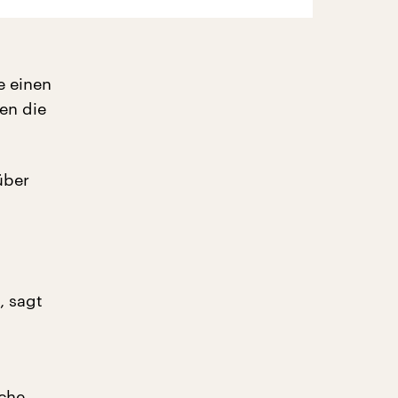
e einen
en die
über
, sagt
sche