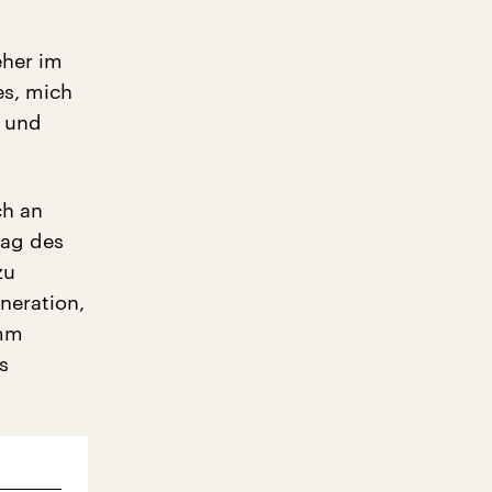
eher im
es, mich
t und
ch an
rag des
zu
neration,
amm
s