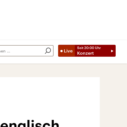
Seit
20:00
Uhr
Live
Konzert
englisch