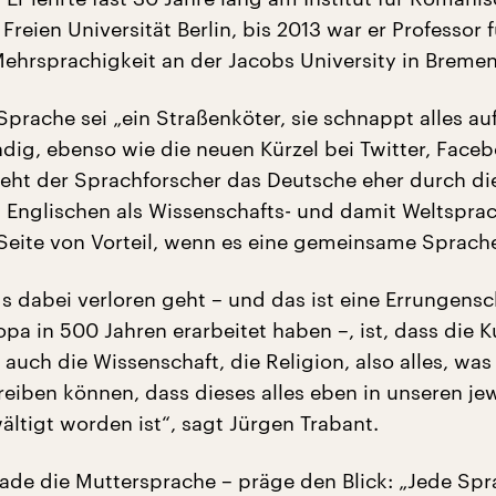
 Freien Universität Berlin, bis 2013 war er Professor f
ehrsprachigkeit an der Jacobs University in Bremen
prache sei „ein Straßenköter, sie schnappt alles auf
ndig, ebenso wie die neuen Kürzel bei Twitter, Face
ieht der Sprachforscher das Deutsche eher durch di
Englischen als Wissenschafts- und damit Weltsprach
 Seite von Vorteil, wenn es eine gemeinsame Sprach
s dabei verloren geht – und das ist eine Errungensch
opa in 500 Jahren erarbeitet haben –, ist, dass die Ku
r auch die Wissenschaft, die Religion, also alles, was
reiben können, dass dieses alles eben in unseren je
ltigt worden ist“, sagt Jürgen Trabant.
ade die Muttersprache – präge den Blick: „Jede Sp