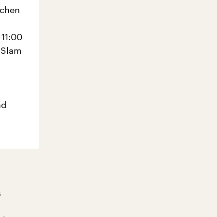
schen
 11:00
 Slam
nd
s