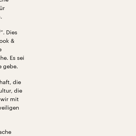
ür
.
“. Dies
book &
e
e. Es sei
e gebe.
aft, die
ltur, die
 wir mit
weiligen
rache