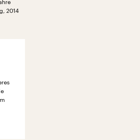
ahre
ag, 2014
eres
ie
em