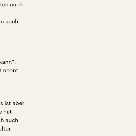
rten auch
an auch
kann“,
t nennt
s ist aber
e hat
ich auch
ltur