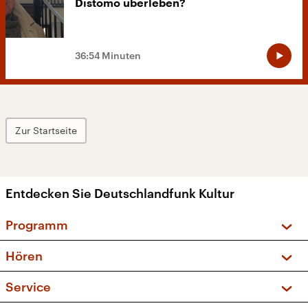
Distomo überleben?
36:54 Minuten
Zur Startseite
Entdecken Sie Deutschlandfunk Kultur
Programm
Vorschau und Rückschau
Hören
Sendungen und Podcasts
Livestream
Service
Musikliste
Frequenzen (UKW + DAB+)