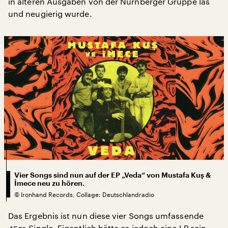
in älteren Ausgaben von der Nürnberger Gruppe las
und neugierig wurde.
Vier Songs sind nun auf der EP „Veda“ von Mustafa Kuş &
İmece neu zu hören.
©
Ironhand Records, Collage: Deutschlandradio
Das Ergebnis ist nun diese vier Songs umfassende
45er-Single. Eigentlich hätte es jedoch eine LP sein