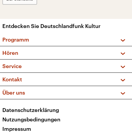
Entdecken Sie Deutschlandfunk Kultur
Programm
Vorschau und Rückschau
Hören
Sendungen und Podcasts
Livestream
Service
Musikliste
Frequenzen (UKW + DAB+)
FAQ
Kontakt
Kakadu – Das Kinderprogramm
Apps
Archiv
Hörerservice
Über uns
Newsletter
Social Media
Deutschlandradio
RSS
Datenschutzerklärung
Presse
Veranstaltungen
Nutzungsbedingungen
Karriere
Impressum
Transparenz