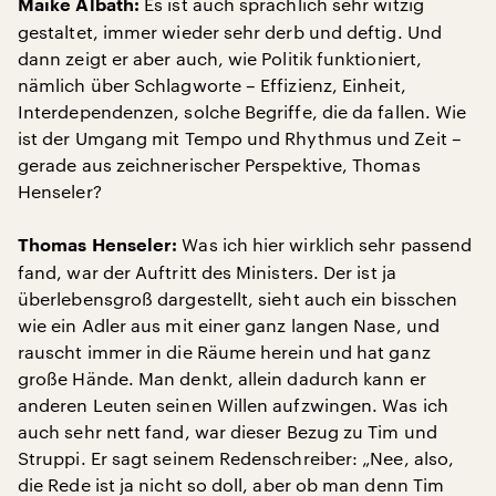
Es ist auch sprachlich sehr witzig
Maike Albath:
gestaltet, immer wieder sehr derb und deftig. Und
dann zeigt er aber auch, wie Politik funktioniert,
nämlich über Schlagworte – Effizienz, Einheit,
Interdependenzen, solche Begriffe, die da fallen. Wie
ist der Umgang mit Tempo und Rhythmus und Zeit –
gerade aus zeichnerischer Perspektive, Thomas
Henseler?
Was ich hier wirklich sehr passend
Thomas Henseler:
fand, war der Auftritt des Ministers. Der ist ja
überlebensgroß dargestellt, sieht auch ein bisschen
wie ein Adler aus mit einer ganz langen Nase, und
rauscht immer in die Räume herein und hat ganz
große Hände. Man denkt, allein dadurch kann er
anderen Leuten seinen Willen aufzwingen. Was ich
auch sehr nett fand, war dieser Bezug zu Tim und
Struppi. Er sagt seinem Redenschreiber: „Nee, also,
die Rede ist ja nicht so doll, aber ob man denn Tim